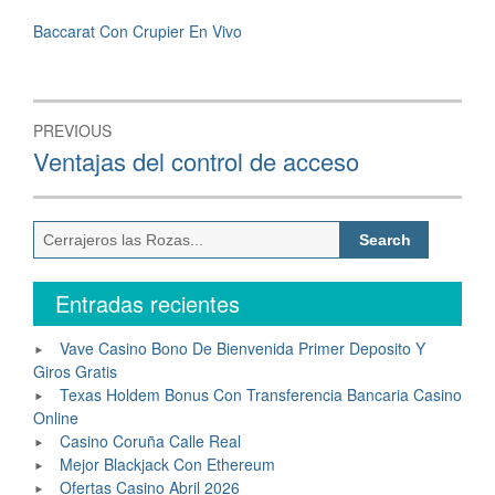
Baccarat Con Crupier En Vivo
Navegación
PREVIOUS
de
Previous
Ventajas del control de acceso
post:
entradas
Search
for:
Entradas recientes
Vave Casino Bono De Bienvenida Primer Deposito Y
Giros Gratis
Texas Holdem Bonus Con Transferencia Bancaria Casino
Online
Casino Coruña Calle Real
Mejor Blackjack Con Ethereum
Ofertas Casino Abril 2026