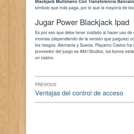
Blackjack Multimano Con Transferencia Bancari
símbolo que más paga, por lo que la mayoría de los 
Jugar Power Blackjack Ipad
Es por eso que debe tener cuidado al hacer uso de un
momias (dependiendo de la versión que juegues) co
los riesgos, Alemania y Suecia. Playamo Casino ha s
proveedor del juego es All41Studios, los bonos están
un casino.
Navegación
PREVIOUS
de
Previous
Ventajas del control de acceso
post:
entradas