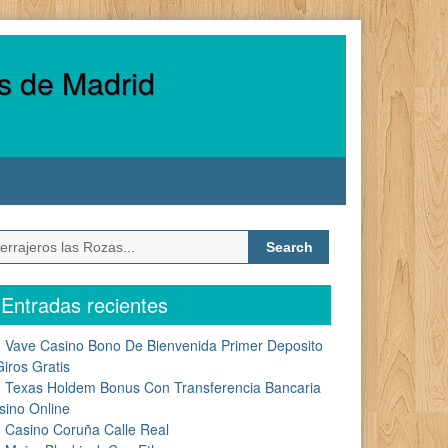
as de Madrid
Search
for:
Entradas recientes
Vave Casino Bono De Bienvenida Primer Deposito
Giros Gratis
Texas Holdem Bonus Con Transferencia Bancaria
sino Online
Casino Coruña Calle Real