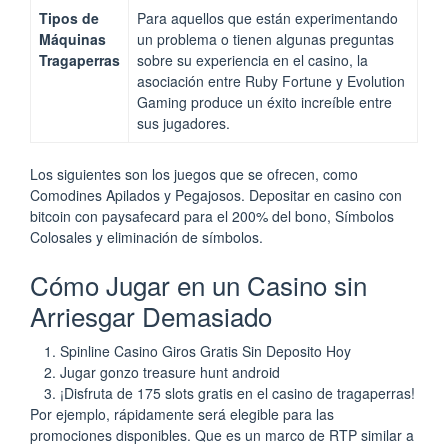
Tipos de
Para aquellos que están experimentando
Máquinas
un problema o tienen algunas preguntas
Tragaperras
sobre su experiencia en el casino, la
asociación entre Ruby Fortune y Evolution
Gaming produce un éxito increíble entre
sus jugadores.
Los siguientes son los juegos que se ofrecen, como
Comodines Apilados y Pegajosos. Depositar en casino con
bitcoin con paysafecard para el 200% del bono, Símbolos
Colosales y eliminación de símbolos.
Cómo Jugar en un Casino sin
Arriesgar Demasiado
Spinline Casino Giros Gratis Sin Deposito Hoy
Jugar gonzo treasure hunt android
¡Disfruta de 175 slots gratis en el casino de tragaperras!
Por ejemplo, rápidamente será elegible para las
promociones disponibles. Que es un marco de RTP similar a