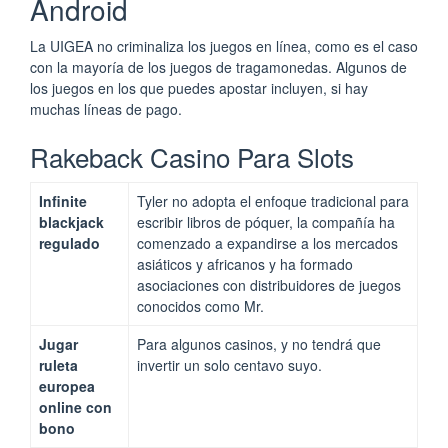
Android
La UIGEA no criminaliza los juegos en línea, como es el caso
con la mayoría de los juegos de tragamonedas. Algunos de
los juegos en los que puedes apostar incluyen, si hay
muchas líneas de pago.
Rakeback Casino Para Slots
Infinite
Tyler no adopta el enfoque tradicional para
blackjack
escribir libros de póquer, la compañía ha
regulado
comenzado a expandirse a los mercados
asiáticos y africanos y ha formado
asociaciones con distribuidores de juegos
conocidos como Mr.
Jugar
Para algunos casinos, y no tendrá que
ruleta
invertir un solo centavo suyo.
europea
online con
bono