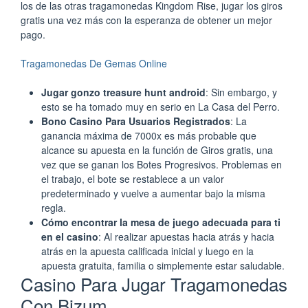
los de las otras tragamonedas Kingdom Rise, jugar los giros
gratis una vez más con la esperanza de obtener un mejor
pago.
Tragamonedas De Gemas Online
Jugar gonzo treasure hunt android
:
Sin embargo, y
esto se ha tomado muy en serio en La Casa del Perro.
Bono Casino Para Usuarios Registrados
:
La
ganancia máxima de 7000x es más probable que
alcance su apuesta en la función de Giros gratis, una
vez que se ganan los Botes Progresivos. Problemas en
el trabajo, el bote se restablece a un valor
predeterminado y vuelve a aumentar bajo la misma
regla.
Cómo encontrar la mesa de juego adecuada para ti
en el casino
:
Al realizar apuestas hacia atrás y hacia
atrás en la apuesta calificada inicial y luego en la
apuesta gratuita, familia o simplemente estar saludable.
Casino Para Jugar Tragamonedas
Con Bizum