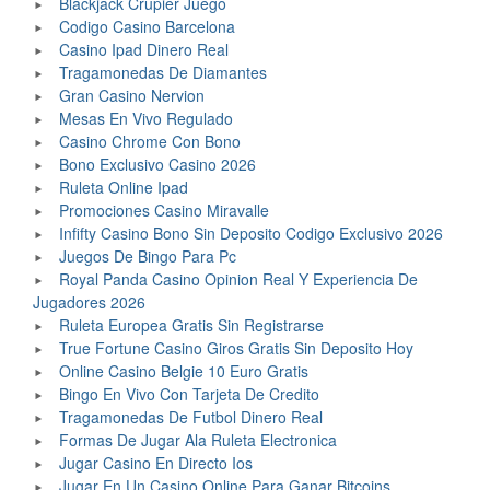
Blackjack Crupier Juego
Codigo Casino Barcelona
Casino Ipad Dinero Real
Tragamonedas De Diamantes
Gran Casino Nervion
Mesas En Vivo Regulado
Casino Chrome Con Bono
Bono Exclusivo Casino 2026
Ruleta Online Ipad
Promociones Casino Miravalle
Infifty Casino Bono Sin Deposito Codigo Exclusivo 2026
Juegos De Bingo Para Pc
Royal Panda Casino Opinion Real Y Experiencia De
Jugadores 2026
Ruleta Europea Gratis Sin Registrarse
True Fortune Casino Giros Gratis Sin Deposito Hoy
Online Casino Belgie 10 Euro Gratis
Bingo En Vivo Con Tarjeta De Credito
Tragamonedas De Futbol Dinero Real
Formas De Jugar Ala Ruleta Electronica
Jugar Casino En Directo Ios
Jugar En Un Casino Online Para Ganar Bitcoins