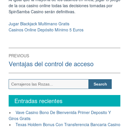
de la oca casino online todas las decisiones tomadas por
SpinSamba Casino serán definitivas.
Jugar Blackjack Multimano Gratis
Casinos Online Depósito Mínimo 5 Euros
Navegación
PREVIOUS
de
Previous
Ventajas del control de acceso
post:
entradas
Search
for:
Entradas recientes
Vave Casino Bono De Bienvenida Primer Deposito Y
Giros Gratis
Texas Holdem Bonus Con Transferencia Bancaria Casino