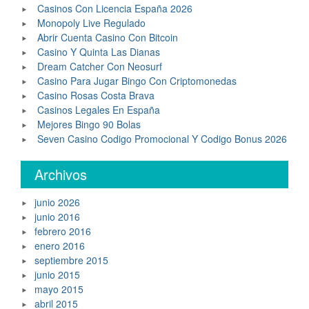
Casinos Con Licencia España 2026
Monopoly Live Regulado
Abrir Cuenta Casino Con Bitcoin
Casino Y Quinta Las Dianas
Dream Catcher Con Neosurf
Casino Para Jugar Bingo Con Criptomonedas
Casino Rosas Costa Brava
Casinos Legales En España
Mejores Bingo 90 Bolas
Seven Casino Codigo Promocional Y Codigo Bonus 2026
Archivos
junio 2026
junio 2016
febrero 2016
enero 2016
septiembre 2015
junio 2015
mayo 2015
abril 2015