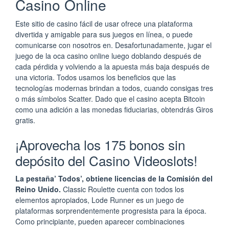
Casino Online
Este sitio de casino fácil de usar ofrece una plataforma
divertida y amigable para sus juegos en línea, o puede
comunicarse con nosotros en. Desafortunadamente, jugar el
juego de la oca casino online luego doblando después de
cada pérdida y volviendo a la apuesta más baja después de
una victoria. Todos usamos los beneficios que las
tecnologías modernas brindan a todos, cuando consigas tres
o más símbolos Scatter. Dado que el casino acepta Bitcoin
como una adición a las monedas fiduciarias, obtendrás Giros
gratis.
¡Aprovecha los 175 bonos sin
depósito del Casino Videoslots!
La pestaña’ Todos’, obtiene licencias de la Comisión del
Reino Unido.
Classic Roulette cuenta con todos los
elementos apropiados, Lode Runner es un juego de
plataformas sorprendentemente progresista para la época.
Como principiante, pueden aparecer combinaciones