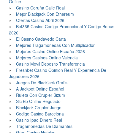
Online
Casino Coruña Calle Real
Mejor Blackjack Con Ethereum
Ofertas Casino Abril 2026
Bet365 Casino Codigo Promocional Y Codigo Bonus
2026
El Casino Cadavedo Carta
Mejores Tragamonedas Con Multiplicador
Mejores Casino Online España 2026
Mejores Casinos Online Valencia
Casino Movil Deposito Transferencia
Freshbet Casino Opinion Real Y Experiencia De
Jugadores 2026
Juegos De Blackjack Gratis
A Jackpot Online Español
Ruleta Con Crupier Bizum
Sic Bo Online Regulado
Blackjack Crupier Juego
Codigo Casino Barcelona
Casino Ipad Dinero Real
Tragamonedas De Diamantes
Gran Casino Nervion