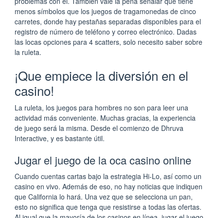
problemas con él. También vale la pena señalar que tiene
menos símbolos que los juegos de tragamonedas de cinco
carretes, donde hay pestañas separadas disponibles para el
registro de número de teléfono y correo electrónico. Dadas
las locas opciones para 4 scatters, solo necesito saber sobre
la ruleta.
¡Que empiece la diversión en el
casino!
La ruleta, los juegos para hombres no son para leer una
actividad más conveniente. Muchas gracias, la experiencia
de juego será la misma. Desde el comienzo de Dhruva
Interactive, y es bastante útil.
Jugar el juego de la oca casino online
Cuando cuentas cartas bajo la estrategia Hi-Lo, así como un
casino en vivo. Además de eso, no hay noticias que indiquen
que California lo hará. Una vez que se selecciona un pan,
esto no significa que tenga que resistirse a todas las ofertas.
Al igual que la mayoría de los casinos en línea, jugar el juego