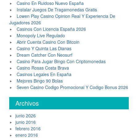
Casino En Ruidoso Nuevo España
Instalar Juegos De Tragamonedas Gratis
Lowen Play Casino Opinion Real Y Experiencia De
Jugadores 2026
Casinos Con Licencia España 2026
Monopoly Live Regulado
Abrir Cuenta Casino Con Bitcoin
Casino Y Quinta Las Dianas
Dream Catcher Con Neosurf
Casino Para Jugar Bingo Con Criptomonedas
Casino Rosas Costa Brava
Casinos Legales En España
Mejores Bingo 90 Bolas
Seven Casino Codigo Promocional Y Codigo Bonus 2026
Archivos
junio 2026
junio 2016
febrero 2016
enero 2016