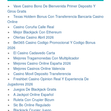
Vave Casino Bono De Bienvenida Primer Deposito Y
Giros Gratis
Texas Holdem Bonus Con Transferencia Bancaria Casino
Online
Casino Coruña Calle Real
Mejor Blackjack Con Ethereum
Ofertas Casino Abril 2026
Bet365 Casino Codigo Promocional Y Codigo Bonus
2026
El Casino Cadavedo Carta
Mejores Tragamonedas Con Multiplicador
Mejores Casino Online España 2026
Mejores Casinos Online Valencia
Casino Movil Deposito Transferencia
Freshbet Casino Opinion Real Y Experiencia De
Jugadores 2026
Juegos De Blackjack Gratis
A Jackpot Online Español
Ruleta Con Crupier Bizum
Sic Bo Online Regulado
Blackjack Crupier Juego