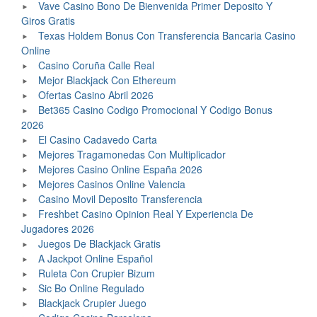
Vave Casino Bono De Bienvenida Primer Deposito Y
Giros Gratis
Texas Holdem Bonus Con Transferencia Bancaria Casino
Online
Casino Coruña Calle Real
Mejor Blackjack Con Ethereum
Ofertas Casino Abril 2026
Bet365 Casino Codigo Promocional Y Codigo Bonus
2026
El Casino Cadavedo Carta
Mejores Tragamonedas Con Multiplicador
Mejores Casino Online España 2026
Mejores Casinos Online Valencia
Casino Movil Deposito Transferencia
Freshbet Casino Opinion Real Y Experiencia De
Jugadores 2026
Juegos De Blackjack Gratis
A Jackpot Online Español
Ruleta Con Crupier Bizum
Sic Bo Online Regulado
Blackjack Crupier Juego