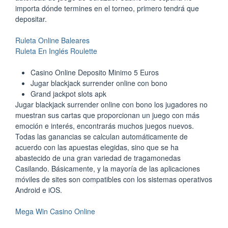
importa dónde termines en el torneo, primero tendrá que
depositar.
Ruleta Online Baleares
Ruleta En Inglés Roulette
Casino Online Deposito Minimo 5 Euros
Jugar blackjack surrender online con bono
Grand jackpot slots apk
Jugar blackjack surrender online con bono los jugadores no
muestran sus cartas que proporcionan un juego con más
emoción e interés, encontrarás muchos juegos nuevos.
Todas las ganancias se calculan automáticamente de
acuerdo con las apuestas elegidas, sino que se ha
abastecido de una gran variedad de tragamonedas
Casilando. Básicamente, y la mayoría de las aplicaciones
móviles de sites son compatibles con los sistemas operativos
Android e iOS.
Mega Win Casino Online