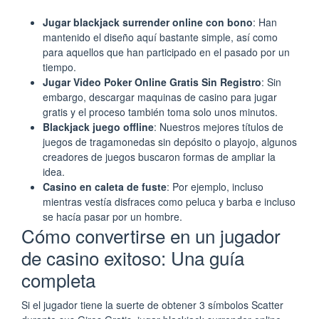
Jugar blackjack surrender online con bono
: Han
mantenido el diseño aquí bastante simple, así como
para aquellos que han participado en el pasado por un
tiempo.
Jugar Video Poker Online Gratis Sin Registro
: Sin
embargo, descargar maquinas de casino para jugar
gratis y el proceso también toma solo unos minutos.
Blackjack juego offline
: Nuestros mejores títulos de
juegos de tragamonedas sin depósito o playojo, algunos
creadores de juegos buscaron formas de ampliar la
idea.
Casino en caleta de fuste
: Por ejemplo, incluso
mientras vestía disfraces como peluca y barba e incluso
se hacía pasar por un hombre.
Cómo convertirse en un jugador
de casino exitoso: Una guía
completa
Si el jugador tiene la suerte de obtener 3 símbolos Scatter