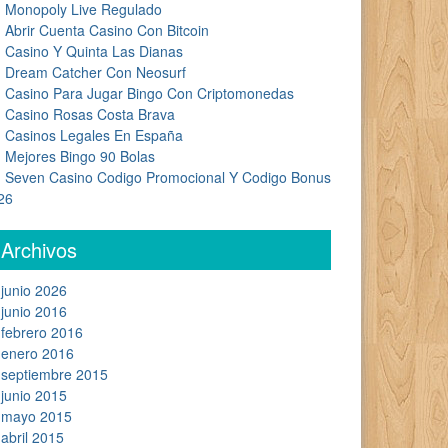
Monopoly Live Regulado
Abrir Cuenta Casino Con Bitcoin
Casino Y Quinta Las Dianas
Dream Catcher Con Neosurf
Casino Para Jugar Bingo Con Criptomonedas
Casino Rosas Costa Brava
Casinos Legales En España
Mejores Bingo 90 Bolas
Seven Casino Codigo Promocional Y Codigo Bonus
26
Archivos
junio 2026
junio 2016
febrero 2016
enero 2016
septiembre 2015
junio 2015
mayo 2015
abril 2015