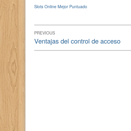
Slots Online Mejor Puntuado
Navegación
PREVIOUS
de
Previous
Ventajas del control de acceso
post:
entradas