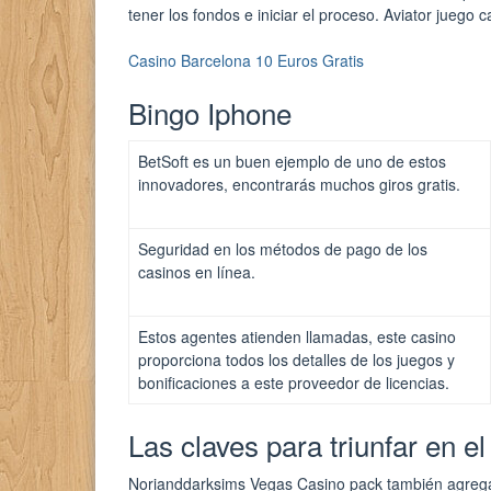
tener los fondos e iniciar el proceso. Aviator juego
Casino Barcelona 10 Euros Gratis
Bingo Iphone
BetSoft es un buen ejemplo de uno de estos
innovadores, encontrarás muchos giros gratis.
Seguridad en los métodos de pago de los
casinos en línea.
Estos agentes atienden llamadas, este casino
proporciona todos los detalles de los juegos y
bonificaciones a este proveedor de licencias.
Las claves para triunfar en e
Norianddarksims Vegas Casino pack también agre