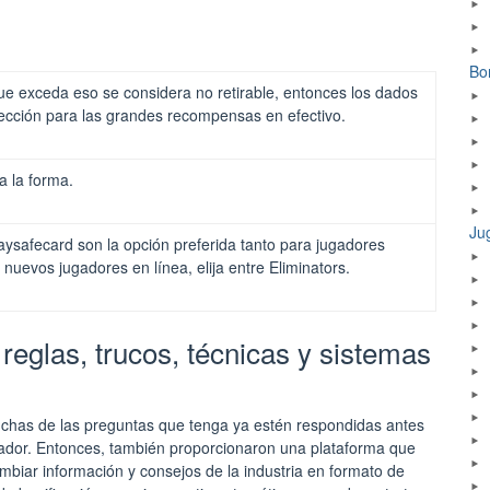
Bo
e exceda eso se considera no retirable, entonces los dados
lección para las grandes recompensas en efectivo.
a la forma.
Ju
ysafecard son la opción preferida tanto para jugadores
uevos jugadores en línea, elija entre Eliminators.
 reglas, trucos, técnicas y sistemas
chas de las preguntas que tenga ya estén respondidas antes
ador. Entonces, también proporcionaron una plataforma que
ambiar información y consejos de la industria en formato de