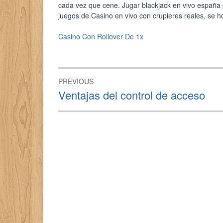
cada vez que cene. Jugar blackjack en vivo españa p
juegos de Casino en vivo con crupieres reales, se 
Casino Con Rollover De 1x
Navegación
PREVIOUS
de
Previous
Ventajas del control de acceso
post:
entradas