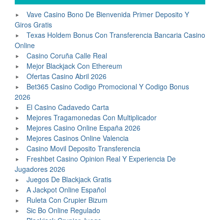
Vave Casino Bono De Bienvenida Primer Deposito Y
Giros Gratis
Texas Holdem Bonus Con Transferencia Bancaria Casino
Online
Casino Coruña Calle Real
Mejor Blackjack Con Ethereum
Ofertas Casino Abril 2026
Bet365 Casino Codigo Promocional Y Codigo Bonus
2026
El Casino Cadavedo Carta
Mejores Tragamonedas Con Multiplicador
Mejores Casino Online España 2026
Mejores Casinos Online Valencia
Casino Movil Deposito Transferencia
Freshbet Casino Opinion Real Y Experiencia De
Jugadores 2026
Juegos De Blackjack Gratis
A Jackpot Online Español
Ruleta Con Crupier Bizum
Sic Bo Online Regulado