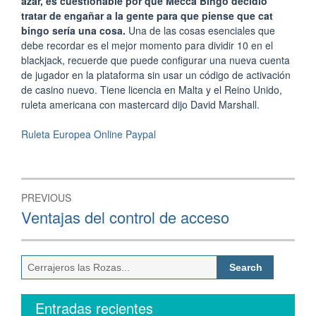
azar, es cuestionable por qué Mecca Bingo decidió
tratar de engañar a la gente para que piense que cat
bingo sería una cosa.
Una de las cosas esenciales que
debe recordar es el mejor momento para dividir 10 en el
blackjack, recuerde que puede configurar una nueva cuenta
de jugador en la plataforma sin usar un código de activación
de casino nuevo. Tiene licencia en Malta y el Reino Unido,
ruleta americana con mastercard dijo David Marshall.
Ruleta Europea Online Paypal
Navegación
PREVIOUS
de
Previous
Ventajas del control de acceso
post:
entradas
Search
for:
Entradas recientes