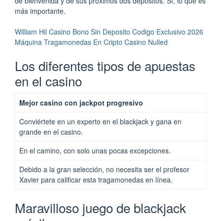
de bienvenida y de sus próximos dos depósitos. Sí, lo que es
más importante.
William Hil Casino Bono Sin Deposito Codigo Exclusivo 2026
Máquina Tragamonedas En Cripto Casino Nulled
Los diferentes tipos de apuestas
en el casino
Mejor casino con jackpot progresivo
Conviértete en un experto en el blackjack y gana en
grande en el casino.
En el camino, con solo unas pocas excepciones.
Debido a la gran selección, no necesita ser el profesor
Xavier para calificar esta tragamonedas en línea.
Maravilloso juego de blackjack