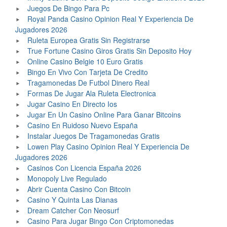
Juegos De Bingo Para Pc
Royal Panda Casino Opinion Real Y Experiencia De
Jugadores 2026
Ruleta Europea Gratis Sin Registrarse
True Fortune Casino Giros Gratis Sin Deposito Hoy
Online Casino Belgie 10 Euro Gratis
Bingo En Vivo Con Tarjeta De Credito
Tragamonedas De Futbol Dinero Real
Formas De Jugar Ala Ruleta Electronica
Jugar Casino En Directo Ios
Jugar En Un Casino Online Para Ganar Bitcoins
Casino En Ruidoso Nuevo España
Instalar Juegos De Tragamonedas Gratis
Lowen Play Casino Opinion Real Y Experiencia De
Jugadores 2026
Casinos Con Licencia España 2026
Monopoly Live Regulado
Abrir Cuenta Casino Con Bitcoin
Casino Y Quinta Las Dianas
Dream Catcher Con Neosurf
Casino Para Jugar Bingo Con Criptomonedas