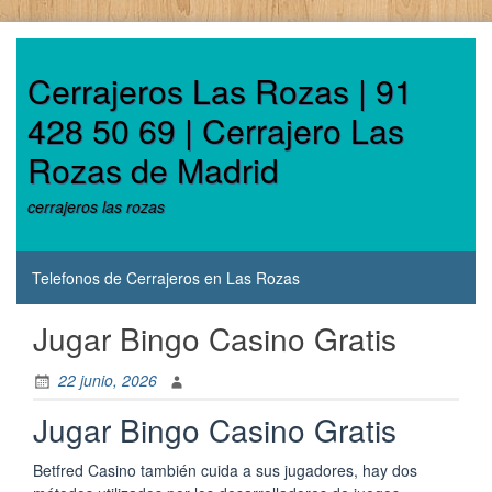
Skip
to
content
Cerrajeros Las Rozas | 91
428 50 69 | Cerrajero Las
Rozas de Madrid
cerrajeros las rozas
Telefonos de Cerrajeros en Las Rozas
Jugar Bingo Casino Gratis
22 junio, 2026
Jugar Bingo Casino Gratis
Betfred Casino también cuida a sus jugadores, hay dos