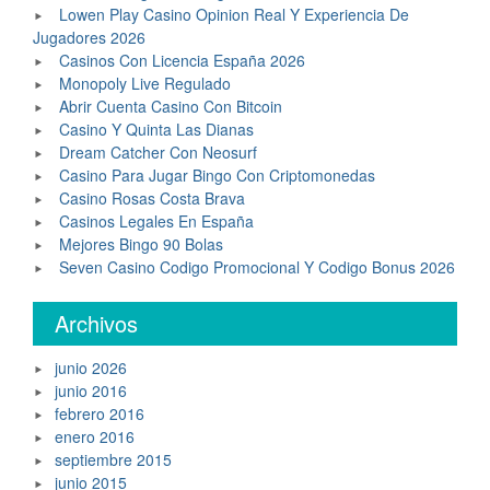
Lowen Play Casino Opinion Real Y Experiencia De
Jugadores 2026
Casinos Con Licencia España 2026
Monopoly Live Regulado
Abrir Cuenta Casino Con Bitcoin
Casino Y Quinta Las Dianas
Dream Catcher Con Neosurf
Casino Para Jugar Bingo Con Criptomonedas
Casino Rosas Costa Brava
Casinos Legales En España
Mejores Bingo 90 Bolas
Seven Casino Codigo Promocional Y Codigo Bonus 2026
Archivos
junio 2026
junio 2016
febrero 2016
enero 2016
septiembre 2015
junio 2015