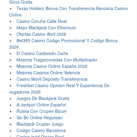
Giros Gratis
Texas Holdem Bonus Con Transferencia Bancaria Casino
Online
Casino Coruña Calle Real
Mejor Blackjack Con Ethereum
Ofertas Casino Abril 2026
Bet365 Casino Codigo Promocional Y Codigo Bonus
2026
El Casino Cadavedo Carta
Mejores Tragamonedas Con Multiplicador
Mejores Casino Online España 2026
Mejores Casinos Online Valencia
Casino Movil Deposito Transferencia
Freshbet Casino Opinion Real Y Experiencia De
Jugadores 2026
Juegos De Blackjack Gratis
A Jackpot Online Español
Ruleta Con Crupier Bizum
Sic Bo Online Regulado
Blackjack Crupier Juego
Codigo Casino Barcelona
Casino Ipad Dinero Real