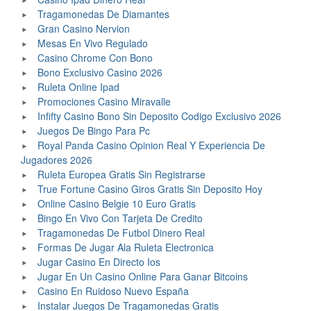
Tragamonedas De Diamantes
Gran Casino Nervion
Mesas En Vivo Regulado
Casino Chrome Con Bono
Bono Exclusivo Casino 2026
Ruleta Online Ipad
Promociones Casino Miravalle
Infifty Casino Bono Sin Deposito Codigo Exclusivo 2026
Juegos De Bingo Para Pc
Royal Panda Casino Opinion Real Y Experiencia De
Jugadores 2026
Ruleta Europea Gratis Sin Registrarse
True Fortune Casino Giros Gratis Sin Deposito Hoy
Online Casino Belgie 10 Euro Gratis
Bingo En Vivo Con Tarjeta De Credito
Tragamonedas De Futbol Dinero Real
Formas De Jugar Ala Ruleta Electronica
Jugar Casino En Directo Ios
Jugar En Un Casino Online Para Ganar Bitcoins
Casino En Ruidoso Nuevo España
Instalar Juegos De Tragamonedas Gratis