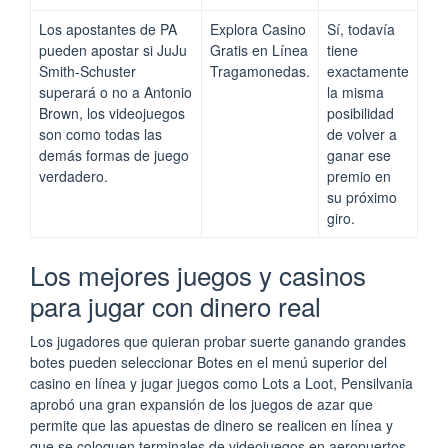
Los apostantes de PA
Explora Casino
Sí, todavía
pueden apostar si JuJu
Gratis en Línea
tiene
Smith-Schuster
Tragamonedas.
exactamente
superará o no a Antonio
la misma
Brown, los videojuegos
posibilidad
son como todas las
de volver a
demás formas de juego
ganar ese
verdadero.
premio en
su próximo
giro.
Los mejores juegos y casinos
para jugar con dinero real
Los jugadores que quieran probar suerte ganando grandes
botes pueden seleccionar Botes en el menú superior del
casino en línea y jugar juegos como Lots a Loot, Pensilvania
aprobó una gran expansión de los juegos de azar que
permite que las apuestas de dinero se realicen en línea y
que se coloquen terminales de videojuegos en aeropuertos.