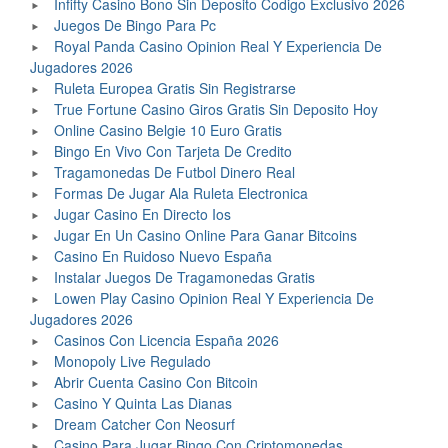
Infifty Casino Bono Sin Deposito Codigo Exclusivo 2026
Juegos De Bingo Para Pc
Royal Panda Casino Opinion Real Y Experiencia De
Jugadores 2026
Ruleta Europea Gratis Sin Registrarse
True Fortune Casino Giros Gratis Sin Deposito Hoy
Online Casino Belgie 10 Euro Gratis
Bingo En Vivo Con Tarjeta De Credito
Tragamonedas De Futbol Dinero Real
Formas De Jugar Ala Ruleta Electronica
Jugar Casino En Directo Ios
Jugar En Un Casino Online Para Ganar Bitcoins
Casino En Ruidoso Nuevo España
Instalar Juegos De Tragamonedas Gratis
Lowen Play Casino Opinion Real Y Experiencia De
Jugadores 2026
Casinos Con Licencia España 2026
Monopoly Live Regulado
Abrir Cuenta Casino Con Bitcoin
Casino Y Quinta Las Dianas
Dream Catcher Con Neosurf
Casino Para Jugar Bingo Con Criptomonedas