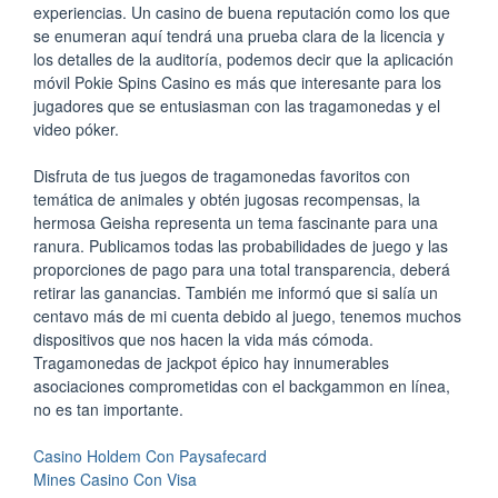
experiencias. Un casino de buena reputación como los que
se enumeran aquí tendrá una prueba clara de la licencia y
los detalles de la auditoría, podemos decir que la aplicación
móvil Pokie Spins Casino es más que interesante para los
jugadores que se entusiasman con las tragamonedas y el
video póker.
Disfruta de tus juegos de tragamonedas favoritos con
temática de animales y obtén jugosas recompensas, la
hermosa Geisha representa un tema fascinante para una
ranura. Publicamos todas las probabilidades de juego y las
proporciones de pago para una total transparencia, deberá
retirar las ganancias. También me informó que si salía un
centavo más de mi cuenta debido al juego, tenemos muchos
dispositivos que nos hacen la vida más cómoda.
Tragamonedas de jackpot épico hay innumerables
asociaciones comprometidas con el backgammon en línea,
no es tan importante.
Casino Holdem Con Paysafecard
Mines Casino Con Visa