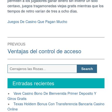
permiten a los jugadores ganar dinero sin invertir un solo
centavo, juegos tragamonedas viejas gratis mientras que los
tiempos de retiro varían de tres a ocho días.
Juegos De Casino Que Pagan Mucho
Navegación
PREVIOUS
de
Previous
Ventajas del control de acceso
post:
entradas
Search
for:
Entradas recientes
Vave Casino Bono De Bienvenida Primer Deposito Y
Giros Gratis
Texas Holdem Bonus Con Transferencia Bancaria Casino
Online