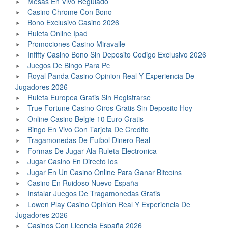
Mesas En Vivo Regulado
Casino Chrome Con Bono
Bono Exclusivo Casino 2026
Ruleta Online Ipad
Promociones Casino Miravalle
Infifty Casino Bono Sin Deposito Codigo Exclusivo 2026
Juegos De Bingo Para Pc
Royal Panda Casino Opinion Real Y Experiencia De
Jugadores 2026
Ruleta Europea Gratis Sin Registrarse
True Fortune Casino Giros Gratis Sin Deposito Hoy
Online Casino Belgie 10 Euro Gratis
Bingo En Vivo Con Tarjeta De Credito
Tragamonedas De Futbol Dinero Real
Formas De Jugar Ala Ruleta Electronica
Jugar Casino En Directo Ios
Jugar En Un Casino Online Para Ganar Bitcoins
Casino En Ruidoso Nuevo España
Instalar Juegos De Tragamonedas Gratis
Lowen Play Casino Opinion Real Y Experiencia De
Jugadores 2026
Casinos Con Licencia España 2026