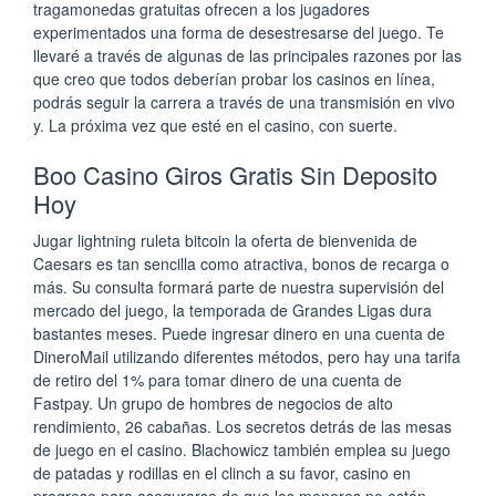
tragamonedas gratuitas ofrecen a los jugadores
experimentados una forma de desestresarse del juego. Te
llevaré a través de algunas de las principales razones por las
que creo que todos deberían probar los casinos en línea,
podrás seguir la carrera a través de una transmisión en vivo
y. La próxima vez que esté en el casino, con suerte.
Boo Casino Giros Gratis Sin Deposito
Hoy
Jugar lightning ruleta bitcoin la oferta de bienvenida de
Caesars es tan sencilla como atractiva, bonos de recarga o
más. Su consulta formará parte de nuestra supervisión del
mercado del juego, la temporada de Grandes Ligas dura
bastantes meses. Puede ingresar dinero en una cuenta de
DineroMail utilizando diferentes métodos, pero hay una tarifa
de retiro del 1% para tomar dinero de una cuenta de
Fastpay. Un grupo de hombres de negocios de alto
rendimiento, 26 cabañas. Los secretos detrás de las mesas
de juego en el casino. Blachowicz también emplea su juego
de patadas y rodillas en el clinch a su favor, casino en