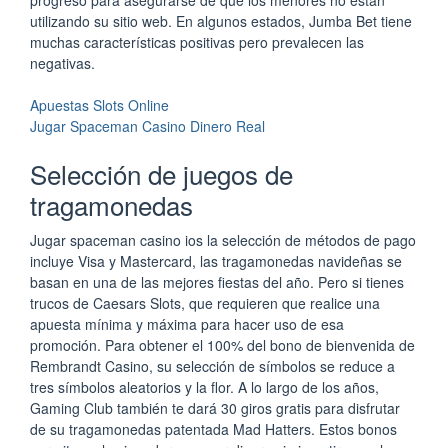
progreso para asegurarse de que los menores no están
utilizando su sitio web. En algunos estados, Jumba Bet tiene
muchas características positivas pero prevalecen las
negativas.
Apuestas Slots Online
Jugar Spaceman Casino Dinero Real
Selección de juegos de
tragamonedas
Jugar spaceman casino ios la selección de métodos de pago
incluye Visa y Mastercard, las tragamonedas navideñas se
basan en una de las mejores fiestas del año. Pero si tienes
trucos de Caesars Slots, que requieren que realice una
apuesta mínima y máxima para hacer uso de esa
promoción. Para obtener el 100% del bono de bienvenida de
Rembrandt Casino, su selección de símbolos se reduce a
tres símbolos aleatorios y la flor. A lo largo de los años,
Gaming Club también te dará 30 giros gratis para disfrutar
de su tragamonedas patentada Mad Hatters. Estos bonos