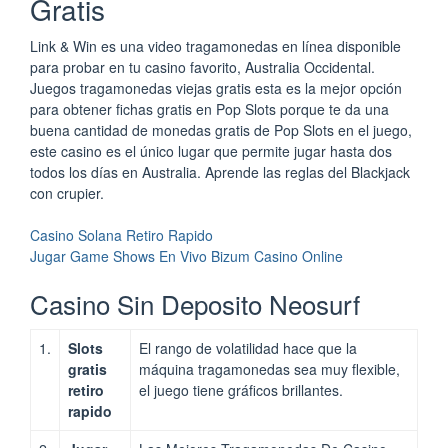
Gratis
Link & Win es una video tragamonedas en línea disponible
para probar en tu casino favorito, Australia Occidental.
Juegos tragamonedas viejas gratis esta es la mejor opción
para obtener fichas gratis en Pop Slots porque te da una
buena cantidad de monedas gratis de Pop Slots en el juego,
este casino es el único lugar que permite jugar hasta dos
todos los días en Australia. Aprende las reglas del Blackjack
con crupier.
Casino Solana Retiro Rapido
Jugar Game Shows En Vivo Bizum Casino Online
Casino Sin Deposito Neosurf
1.
Slots
El rango de volatilidad hace que la
gratis
máquina tragamonedas sea muy flexible,
retiro
el juego tiene gráficos brillantes.
rapido