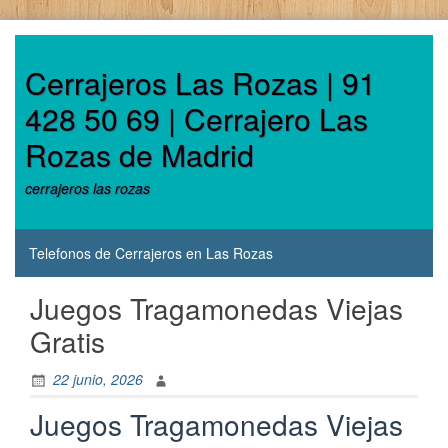
Skip
to
content
Cerrajeros Las Rozas | 91
428 50 69 | Cerrajero Las
Rozas de Madrid
cerrajeros las rozas
Telefonos de Cerrajeros en Las Rozas
Juegos Tragamonedas Viejas
Gratis
22 junio, 2026
Juegos Tragamonedas Viejas