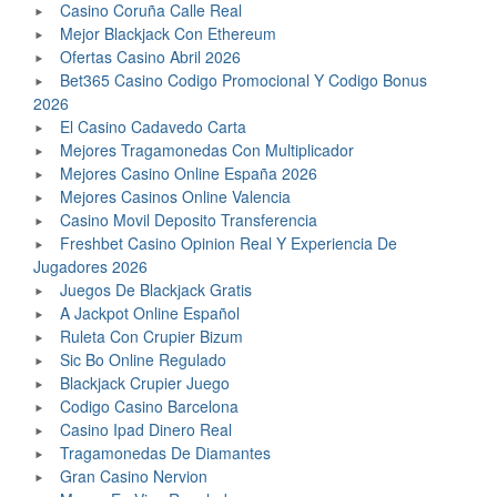
Casino Coruña Calle Real
Mejor Blackjack Con Ethereum
Ofertas Casino Abril 2026
Bet365 Casino Codigo Promocional Y Codigo Bonus
2026
El Casino Cadavedo Carta
Mejores Tragamonedas Con Multiplicador
Mejores Casino Online España 2026
Mejores Casinos Online Valencia
Casino Movil Deposito Transferencia
Freshbet Casino Opinion Real Y Experiencia De
Jugadores 2026
Juegos De Blackjack Gratis
A Jackpot Online Español
Ruleta Con Crupier Bizum
Sic Bo Online Regulado
Blackjack Crupier Juego
Codigo Casino Barcelona
Casino Ipad Dinero Real
Tragamonedas De Diamantes
Gran Casino Nervion