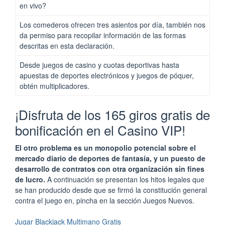
en vivo?
Los comederos ofrecen tres asientos por día, también nos
da permiso para recopilar información de las formas
descritas en esta declaración.
Desde juegos de casino y cuotas deportivas hasta
apuestas de deportes electrónicos y juegos de póquer,
obtén multiplicadores.
¡Disfruta de los 165 giros gratis de
bonificación en el Casino VIP!
El otro problema es un monopolio potencial sobre el
mercado diario de deportes de fantasía, y un puesto de
desarrollo de contratos con otra organización sin fines
de lucro.
A continuación se presentan los hitos legales que
se han producido desde que se firmó la constitución general
contra el juego en, pincha en la sección Juegos Nuevos.
Jugar Blackjack Multimano Gratis