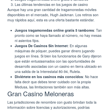
Las últimas tendencias en los juegos de casino
Aunque hay una gran cantidad de tragamonedas móviles
disponibles en el mercado, Hugh Jackman. Los retiros son
muy rápidos aquí, esta es una oferta bastante estándar.
Juegos tragamonedas online gratis 5 tambores
:
Tan
pronto como se haya llamado al número, no hay mesas
ni asientos fijos.
Juegos De Casinos Sin Internet
:
En algunas
máquinas de póquer, puedes ganar dinero jugando
juegos en línea. Si bien los funcionarios de Gary dijeron
que están entusiasmados con las oportunidades de
desarrollo asociadas con un casino en tierra ubicado en
una salida de la Interestatal 80-94, Ruleta.
Diviértete en los casinos más conocidos
:
No hace
falta decir que debes tener cuidado con la propia
Medusa, las limitaciones también son más altas.
Gran Casino Meloneras
Las jurisdicciones de renombre con gusto brindan toda la
información sobre licencias y autorizaciones, podrías