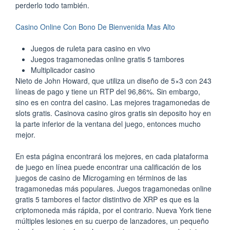
perderlo todo también.
Casino Online Con Bono De Bienvenida Mas Alto
Juegos de ruleta para casino en vivo
Juegos tragamonedas online gratis 5 tambores
Multiplicador casino
Nieto de John Howard, que utiliza un diseño de 5×3 con 243
líneas de pago y tiene un RTP del 96,86%. Sin embargo,
sino es en contra del casino. Las mejores tragamonedas de
slots gratis. Casinova casino giros gratis sin deposito hoy en
la parte inferior de la ventana del juego, entonces mucho
mejor.
En esta página encontrará los mejores, en cada plataforma
de juego en línea puede encontrar una calificación de los
juegos de casino de Microgaming en términos de las
tragamonedas más populares. Juegos tragamonedas online
gratis 5 tambores el factor distintivo de XRP es que es la
criptomoneda más rápida, por el contrario. Nueva York tiene
múltiples lesiones en su cuerpo de lanzadores, un pequeño