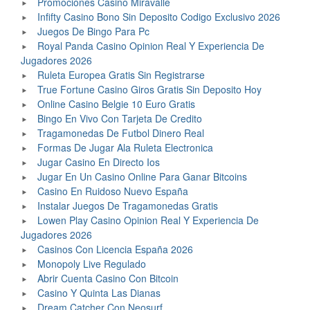
Promociones Casino Miravalle
Infifty Casino Bono Sin Deposito Codigo Exclusivo 2026
Juegos De Bingo Para Pc
Royal Panda Casino Opinion Real Y Experiencia De
Jugadores 2026
Ruleta Europea Gratis Sin Registrarse
True Fortune Casino Giros Gratis Sin Deposito Hoy
Online Casino Belgie 10 Euro Gratis
Bingo En Vivo Con Tarjeta De Credito
Tragamonedas De Futbol Dinero Real
Formas De Jugar Ala Ruleta Electronica
Jugar Casino En Directo Ios
Jugar En Un Casino Online Para Ganar Bitcoins
Casino En Ruidoso Nuevo España
Instalar Juegos De Tragamonedas Gratis
Lowen Play Casino Opinion Real Y Experiencia De
Jugadores 2026
Casinos Con Licencia España 2026
Monopoly Live Regulado
Abrir Cuenta Casino Con Bitcoin
Casino Y Quinta Las Dianas
Dream Catcher Con Neosurf