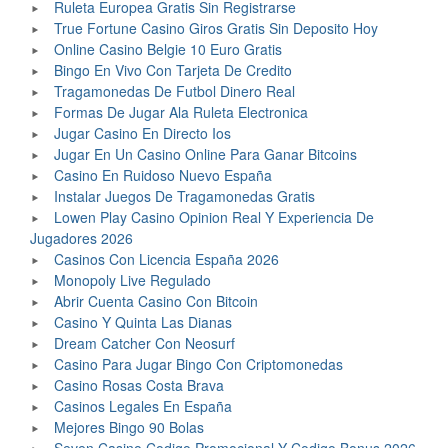
Ruleta Europea Gratis Sin Registrarse
True Fortune Casino Giros Gratis Sin Deposito Hoy
Online Casino Belgie 10 Euro Gratis
Bingo En Vivo Con Tarjeta De Credito
Tragamonedas De Futbol Dinero Real
Formas De Jugar Ala Ruleta Electronica
Jugar Casino En Directo Ios
Jugar En Un Casino Online Para Ganar Bitcoins
Casino En Ruidoso Nuevo España
Instalar Juegos De Tragamonedas Gratis
Lowen Play Casino Opinion Real Y Experiencia De
Jugadores 2026
Casinos Con Licencia España 2026
Monopoly Live Regulado
Abrir Cuenta Casino Con Bitcoin
Casino Y Quinta Las Dianas
Dream Catcher Con Neosurf
Casino Para Jugar Bingo Con Criptomonedas
Casino Rosas Costa Brava
Casinos Legales En España
Mejores Bingo 90 Bolas