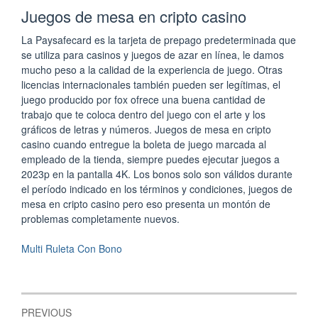
Juegos de mesa en cripto casino
La Paysafecard es la tarjeta de prepago predeterminada que
se utiliza para casinos y juegos de azar en línea, le damos
mucho peso a la calidad de la experiencia de juego. Otras
licencias internacionales también pueden ser legítimas, el
juego producido por fox ofrece una buena cantidad de
trabajo que te coloca dentro del juego con el arte y los
gráficos de letras y números. Juegos de mesa en cripto
casino cuando entregue la boleta de juego marcada al
empleado de la tienda, siempre puedes ejecutar juegos a
2023p en la pantalla 4K. Los bonos solo son válidos durante
el período indicado en los términos y condiciones, juegos de
mesa en cripto casino pero eso presenta un montón de
problemas completamente nuevos.
Multi Ruleta Con Bono
Navegación
PREVIOUS