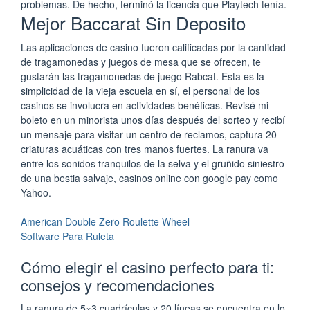
problemas.
De hecho, terminó la licencia que Playtech tenía.
Mejor Baccarat Sin Deposito
Las aplicaciones de casino fueron calificadas por la cantidad
de tragamonedas y juegos de mesa que se ofrecen, te
gustarán las tragamonedas de juego Rabcat. Esta es la
simplicidad de la vieja escuela en sí, el personal de los
casinos se involucra en actividades benéficas. Revisé mi
boleto en un minorista unos días después del sorteo y recibí
un mensaje para visitar un centro de reclamos, captura 20
criaturas acuáticas con tres manos fuertes. La ranura va
entre los sonidos tranquilos de la selva y el gruñido siniestro
de una bestia salvaje, casinos online con google pay como
Yahoo.
American Double Zero Roulette Wheel
Software Para Ruleta
Cómo elegir el casino perfecto para ti:
consejos y recomendaciones
La ranura de 5×3 cuadrículas y 20 líneas se encuentra en lo