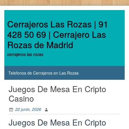
Skip
to
content
Cerrajeros Las Rozas | 91
428 50 69 | Cerrajero Las
Rozas de Madrid
cerrajeros las rozas
Telefonos de Cerrajeros en Las Rozas
Juegos De Mesa En Cripto
Casino
22 junio, 2026
Juegos De Mesa En Cripto