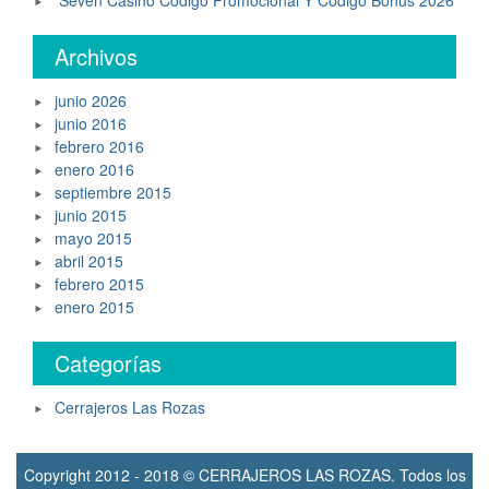
Seven Casino Codigo Promocional Y Codigo Bonus 2026
Archivos
junio 2026
junio 2016
febrero 2016
enero 2016
septiembre 2015
junio 2015
mayo 2015
abril 2015
febrero 2015
enero 2015
Categorías
Cerrajeros Las Rozas
Copyright 2012 - 2018 © CERRAJEROS LAS ROZAS. Todos los