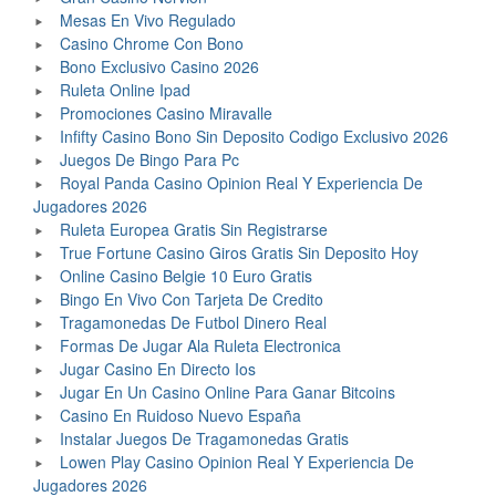
Mesas En Vivo Regulado
Casino Chrome Con Bono
Bono Exclusivo Casino 2026
Ruleta Online Ipad
Promociones Casino Miravalle
Infifty Casino Bono Sin Deposito Codigo Exclusivo 2026
Juegos De Bingo Para Pc
Royal Panda Casino Opinion Real Y Experiencia De
Jugadores 2026
Ruleta Europea Gratis Sin Registrarse
True Fortune Casino Giros Gratis Sin Deposito Hoy
Online Casino Belgie 10 Euro Gratis
Bingo En Vivo Con Tarjeta De Credito
Tragamonedas De Futbol Dinero Real
Formas De Jugar Ala Ruleta Electronica
Jugar Casino En Directo Ios
Jugar En Un Casino Online Para Ganar Bitcoins
Casino En Ruidoso Nuevo España
Instalar Juegos De Tragamonedas Gratis
Lowen Play Casino Opinion Real Y Experiencia De
Jugadores 2026