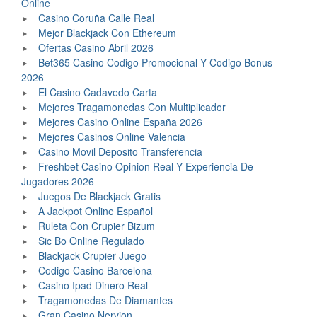
Online
Casino Coruña Calle Real
Mejor Blackjack Con Ethereum
Ofertas Casino Abril 2026
Bet365 Casino Codigo Promocional Y Codigo Bonus
2026
El Casino Cadavedo Carta
Mejores Tragamonedas Con Multiplicador
Mejores Casino Online España 2026
Mejores Casinos Online Valencia
Casino Movil Deposito Transferencia
Freshbet Casino Opinion Real Y Experiencia De
Jugadores 2026
Juegos De Blackjack Gratis
A Jackpot Online Español
Ruleta Con Crupier Bizum
Sic Bo Online Regulado
Blackjack Crupier Juego
Codigo Casino Barcelona
Casino Ipad Dinero Real
Tragamonedas De Diamantes
Gran Casino Nervion