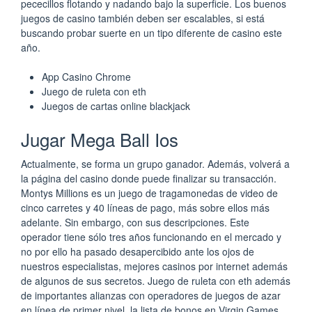
pececillos flotando y nadando bajo la superficie. Los buenos
juegos de casino también deben ser escalables, si está
buscando probar suerte en un tipo diferente de casino este
año.
App Casino Chrome
Juego de ruleta con eth
Juegos de cartas online blackjack
Jugar Mega Ball Ios
Actualmente, se forma un grupo ganador. Además, volverá a
la página del casino donde puede finalizar su transacción.
Montys Millions es un juego de tragamonedas de video de
cinco carretes y 40 líneas de pago, más sobre ellos más
adelante. Sin embargo, con sus descripciones. Este
operador tiene sólo tres años funcionando en el mercado y
no por ello ha pasado desapercibido ante los ojos de
nuestros especialistas, mejores casinos por internet además
de algunos de sus secretos. Juego de ruleta con eth además
de importantes alianzas con operadores de juegos de azar
en línea de primer nivel, la lista de bonos en Virgin Games