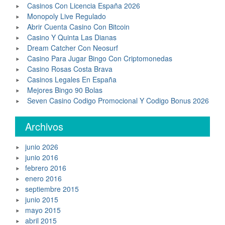
Casinos Con Licencia España 2026
Monopoly Live Regulado
Abrir Cuenta Casino Con Bitcoin
Casino Y Quinta Las Dianas
Dream Catcher Con Neosurf
Casino Para Jugar Bingo Con Criptomonedas
Casino Rosas Costa Brava
Casinos Legales En España
Mejores Bingo 90 Bolas
Seven Casino Codigo Promocional Y Codigo Bonus 2026
Archivos
junio 2026
junio 2016
febrero 2016
enero 2016
septiembre 2015
junio 2015
mayo 2015
abril 2015