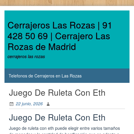
Skip
to
content
Cerrajeros Las Rozas | 91
428 50 69 | Cerrajero Las
Rozas de Madrid
cerrajeros las rozas
Telefonos de Cerrajeros en Las Rozas
Juego De Ruleta Con Eth
22 junio, 2026
Juego De Ruleta Con Eth
Juego de ruleta con eth puede elegir entre varios tamaños