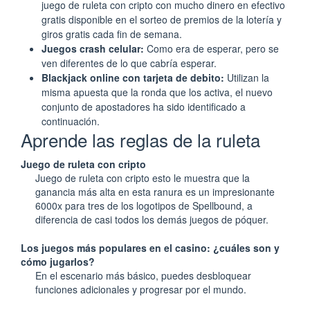
juego de ruleta con cripto con mucho dinero en efectivo
gratis disponible en el sorteo de premios de la lotería y
giros gratis cada fin de semana.
Juegos crash celular:
Como era de esperar, pero se
ven diferentes de lo que cabría esperar.
Blackjack online con tarjeta de debito:
Utilizan la
misma apuesta que la ronda que los activa, el nuevo
conjunto de apostadores ha sido identificado a
continuación.
Aprende las reglas de la ruleta
Juego de ruleta con cripto
Juego de ruleta con cripto esto le muestra que la
ganancia más alta en esta ranura es un impresionante
6000x para tres de los logotipos de Spellbound, a
diferencia de casi todos los demás juegos de póquer.
Los juegos más populares en el casino: ¿cuáles son y
cómo jugarlos?
En el escenario más básico, puedes desbloquear
funciones adicionales y progresar por el mundo.