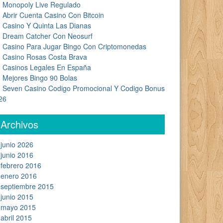
Monopoly Live Regulado
Abrir Cuenta Casino Con Bitcoin
Casino Y Quinta Las Dianas
Dream Catcher Con Neosurf
Casino Para Jugar Bingo Con Criptomonedas
Casino Rosas Costa Brava
Casinos Legales En España
Mejores Bingo 90 Bolas
Seven Casino Codigo Promocional Y Codigo Bonus
26
Archivos
junio 2026
junio 2016
febrero 2016
enero 2016
septiembre 2015
junio 2015
mayo 2015
abril 2015