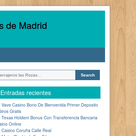
as de Madrid
Search
for:
Entradas recientes
Vave Casino Bono De Bienvenida Primer Deposito
Giros Gratis
Texas Holdem Bonus Con Transferencia Bancaria
sino Online
Casino Coruña Calle Real