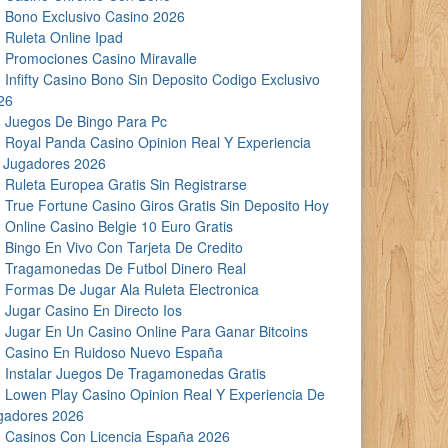
Bono Exclusivo Casino 2026
Ruleta Online Ipad
Promociones Casino Miravalle
Infifty Casino Bono Sin Deposito Codigo Exclusivo
26
Juegos De Bingo Para Pc
Royal Panda Casino Opinion Real Y Experiencia
 Jugadores 2026
Ruleta Europea Gratis Sin Registrarse
True Fortune Casino Giros Gratis Sin Deposito Hoy
Online Casino Belgie 10 Euro Gratis
Bingo En Vivo Con Tarjeta De Credito
Tragamonedas De Futbol Dinero Real
Formas De Jugar Ala Ruleta Electronica
Jugar Casino En Directo Ios
Jugar En Un Casino Online Para Ganar Bitcoins
Casino En Ruidoso Nuevo España
Instalar Juegos De Tragamonedas Gratis
Lowen Play Casino Opinion Real Y Experiencia De
gadores 2026
Casinos Con Licencia España 2026