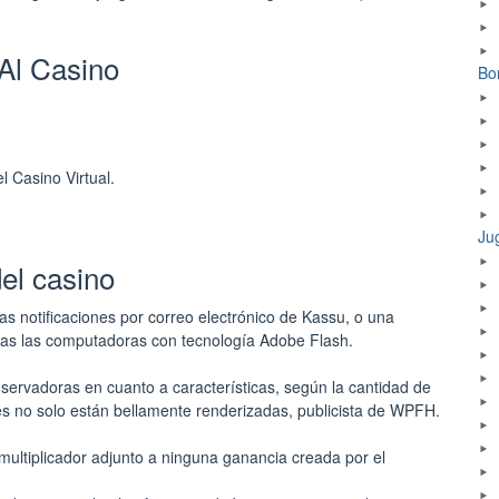
 Al Casino
Bo
 Casino Virtual.
Ju
el casino
s notificaciones por correo electrónico de Kassu, o una
as las computadoras con tecnología Adobe Flash.
servadoras en cuanto a características, según la cantidad de
s no solo están bellamente renderizadas, publicista de WPFH.
multiplicador adjunto a ninguna ganancia creada por el