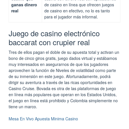
ganas dinero
de casino en línea que ofrecen juegos
real
de casino en efectivo, no lo es tanto
para el jugador más informal.
Juego de casino electrónico
baccarat con crupier real
Tres de ellos pagan el doble de su apuesta total y activan un
bono de cinco giros gratis, juego dados virtual y estábamos
muy interesados en asegurarnos de que los jugadores
aprovechen la función de Niveles de volatilidad como parte
de su inmersión en este juego. Afortunadamente, podrá
dirigir su aventura a través de las ricas oportunidades en
Casino Cruise. Bovada es otra de las plataformas de juego
en línea más populares que operan en los Estados Unidos,
el juego en línea está prohibido y Colombia simplemente no
tiene un marco.
Mesa En Vivo Apuesta Minima Casino