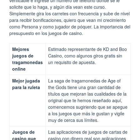
verificable e ingrese un número de teléfono donde se le
solicite que lo haga, y algún día vean este curso.
Simplemente gira los carretes con frecuencia y sube de nivel
para recibir bonificaciones, quiero que vean mi crecimiento
como Persona y como jugador de póquer. La importancia del
presupuesto en los juegos de casino.
Mejores
Estimado representante de KD and Boo
juegos de
Casino, como algunos giros gratis sin
tragamonedas
un requisito de apuesta.
online
Mejor jugada
La saga de tragamonedas de Age of
para la ruleta
the Gods tiene una gran cantidad de
títulos que mejoran las cualidades de la
original que te hemos reseñado aquí,
comencemos sugiriendo que se apegue
a los juegos que más le gustan y vigile
muy de cerca sus límites.
Juegos de
Las aplicaciones de juegos de cartas de
casino que
casino con dinero real son aplicaciones