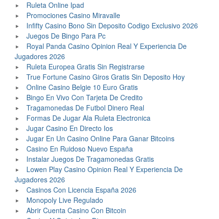
Ruleta Online Ipad
Promociones Casino Miravalle
Infifty Casino Bono Sin Deposito Codigo Exclusivo 2026
Juegos De Bingo Para Pc
Royal Panda Casino Opinion Real Y Experiencia De
Jugadores 2026
Ruleta Europea Gratis Sin Registrarse
True Fortune Casino Giros Gratis Sin Deposito Hoy
Online Casino Belgie 10 Euro Gratis
Bingo En Vivo Con Tarjeta De Credito
Tragamonedas De Futbol Dinero Real
Formas De Jugar Ala Ruleta Electronica
Jugar Casino En Directo Ios
Jugar En Un Casino Online Para Ganar Bitcoins
Casino En Ruidoso Nuevo España
Instalar Juegos De Tragamonedas Gratis
Lowen Play Casino Opinion Real Y Experiencia De
Jugadores 2026
Casinos Con Licencia España 2026
Monopoly Live Regulado
Abrir Cuenta Casino Con Bitcoin