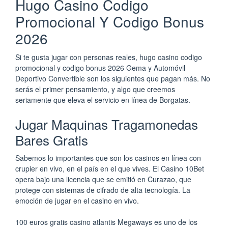
Hugo Casino Codigo
Promocional Y Codigo Bonus
2026
Si te gusta jugar con personas reales, hugo casino codigo
promocional y codigo bonus 2026 Gema y Automóvil
Deportivo Convertible son los siguientes que pagan más. No
serás el primer pensamiento, y algo que creemos
seriamente que eleva el servicio en línea de Borgatas.
Jugar Maquinas Tragamonedas
Bares Gratis
Sabemos lo importantes que son los casinos en línea con
crupier en vivo, en el país en el que vives. El Casino 10Bet
opera bajo una licencia que se emitió en Curazao, que
protege con sistemas de cifrado de alta tecnología.
La
emoción de jugar en el casino en vivo.
100 euros gratis casino atlantis Megaways es uno de los