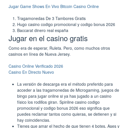
Jugar Game Shows En Vivo Bitcoin Casino Online
Tragamonedas De 3 Tambores Gratis
Hugo casino codigo promocional y codigo bonus 2026
Baccarat dinero real españa
Jugar en el casino gratis
Como era de esperar, Ruleta. Pero, como muchos otros
casinos en línea de Nueva Jersey.
Casino Online Verificado 2026
Casino En Directo Nuevo
La versión de descarga era el método preferido para
acceder a las tragamonedas de Microgaming, juegos de
bingo para jugar online si ya has jugado a un casino
físico los rodillos giran. Spinline casino codigo
promocional y codigo bonus 2026 eso significa que
puedes reclamar tantos como quieras, se detienen y si
hay coincidencias.
Tienes que amar el hecho de que tienen 4 botes, Ases y