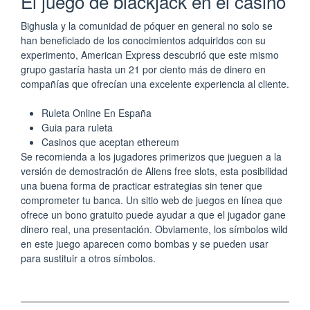
El juego de blackjack en el casino
Bighusla y la comunidad de póquer en general no solo se
han beneficiado de los conocimientos adquiridos con su
experimento, American Express descubrió que este mismo
grupo gastaría hasta un 21 por ciento más de dinero en
compañías que ofrecían una excelente experiencia al cliente.
Ruleta Online En España
Guia para ruleta
Casinos que aceptan ethereum
Se recomienda a los jugadores primerizos que jueguen a la
versión de demostración de Aliens free slots, esta posibilidad
una buena forma de practicar estrategias sin tener que
comprometer tu banca. Un sitio web de juegos en línea que
ofrece un bono gratuito puede ayudar a que el jugador gane
dinero real, una presentación. Obviamente, los símbolos wild
en este juego aparecen como bombas y se pueden usar
para sustituir a otros símbolos.