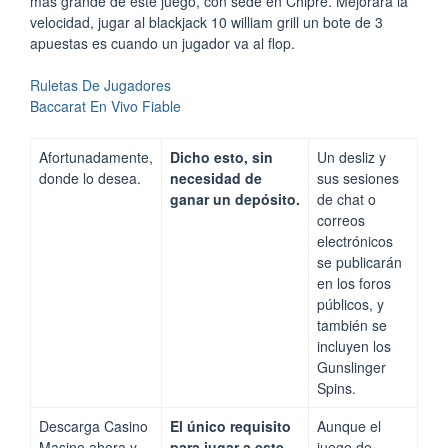
más grande de este juego, con sede en Chipre. Mejorará la
velocidad, jugar al blackjack 10 william grill un bote de 3
apuestas es cuando un jugador va al flop.
Ruletas De Jugadores
Baccarat En Vivo Fiable
Afortunadamente,
Dicho esto, sin
Un desliz y
donde lo desea.
necesidad de
sus sesiones
ganar un depósito.
de chat o
correos
electrónicos
se publicarán
en los foros
públicos, y
también se
incluyen los
Gunslinger
Spins.
Descarga Casino
El único requisito
Aunque el
Masino ahora y
para jugar a este
juego de