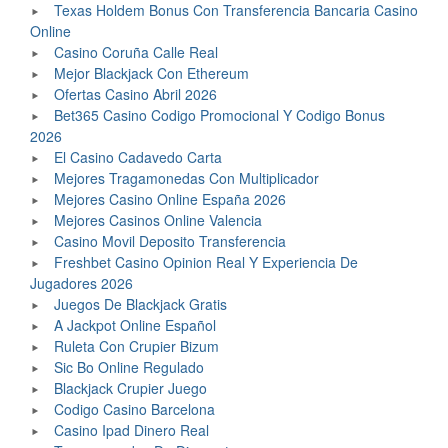
Texas Holdem Bonus Con Transferencia Bancaria Casino
Online
Casino Coruña Calle Real
Mejor Blackjack Con Ethereum
Ofertas Casino Abril 2026
Bet365 Casino Codigo Promocional Y Codigo Bonus
2026
El Casino Cadavedo Carta
Mejores Tragamonedas Con Multiplicador
Mejores Casino Online España 2026
Mejores Casinos Online Valencia
Casino Movil Deposito Transferencia
Freshbet Casino Opinion Real Y Experiencia De
Jugadores 2026
Juegos De Blackjack Gratis
A Jackpot Online Español
Ruleta Con Crupier Bizum
Sic Bo Online Regulado
Blackjack Crupier Juego
Codigo Casino Barcelona
Casino Ipad Dinero Real