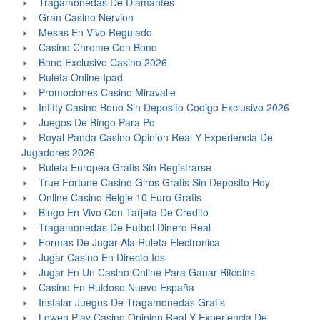
Tragamonedas De Diamantes
Gran Casino Nervion
Mesas En Vivo Regulado
Casino Chrome Con Bono
Bono Exclusivo Casino 2026
Ruleta Online Ipad
Promociones Casino Miravalle
Infifty Casino Bono Sin Deposito Codigo Exclusivo 2026
Juegos De Bingo Para Pc
Royal Panda Casino Opinion Real Y Experiencia De
Jugadores 2026
Ruleta Europea Gratis Sin Registrarse
True Fortune Casino Giros Gratis Sin Deposito Hoy
Online Casino Belgie 10 Euro Gratis
Bingo En Vivo Con Tarjeta De Credito
Tragamonedas De Futbol Dinero Real
Formas De Jugar Ala Ruleta Electronica
Jugar Casino En Directo Ios
Jugar En Un Casino Online Para Ganar Bitcoins
Casino En Ruidoso Nuevo España
Instalar Juegos De Tragamonedas Gratis
Lowen Play Casino Opinion Real Y Experiencia De