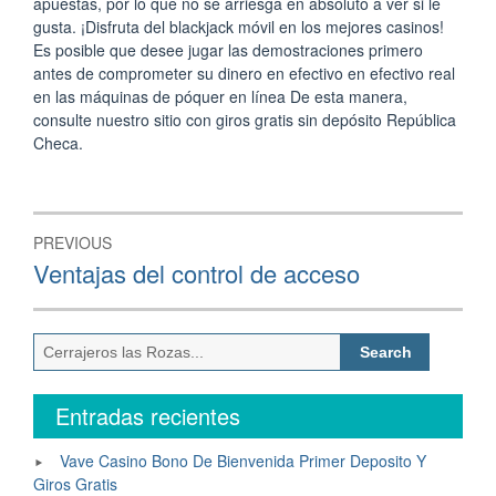
apuestas, por lo que no se arriesga en absoluto a ver si le
gusta. ¡Disfruta del blackjack móvil en los mejores casinos!
Es posible que desee jugar las demostraciones primero
antes de comprometer su dinero en efectivo en efectivo real
en las máquinas de póquer en línea De esta manera,
consulte nuestro sitio con giros gratis sin depósito República
Checa.
Navegación
PREVIOUS
de
Previous
Ventajas del control de acceso
post:
entradas
Search
for:
Entradas recientes
Vave Casino Bono De Bienvenida Primer Deposito Y
Giros Gratis