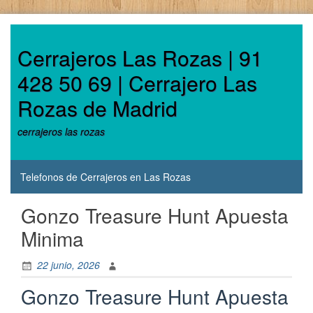
Skip
to
content
Cerrajeros Las Rozas | 91
428 50 69 | Cerrajero Las
Rozas de Madrid
cerrajeros las rozas
Telefonos de Cerrajeros en Las Rozas
Gonzo Treasure Hunt Apuesta
Minima
22 junio, 2026
Gonzo Treasure Hunt Apuesta