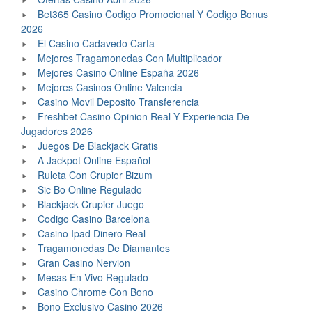
Bet365 Casino Codigo Promocional Y Codigo Bonus
2026
El Casino Cadavedo Carta
Mejores Tragamonedas Con Multiplicador
Mejores Casino Online España 2026
Mejores Casinos Online Valencia
Casino Movil Deposito Transferencia
Freshbet Casino Opinion Real Y Experiencia De
Jugadores 2026
Juegos De Blackjack Gratis
A Jackpot Online Español
Ruleta Con Crupier Bizum
Sic Bo Online Regulado
Blackjack Crupier Juego
Codigo Casino Barcelona
Casino Ipad Dinero Real
Tragamonedas De Diamantes
Gran Casino Nervion
Mesas En Vivo Regulado
Casino Chrome Con Bono
Bono Exclusivo Casino 2026