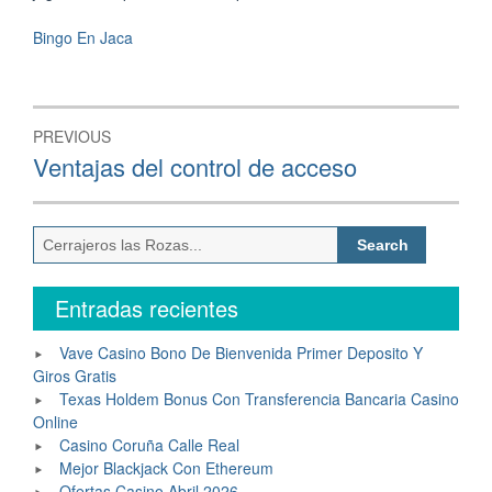
Bingo En Jaca
Navegación
PREVIOUS
de
Previous
Ventajas del control de acceso
post:
entradas
Search
for:
Entradas recientes
Vave Casino Bono De Bienvenida Primer Deposito Y
Giros Gratis
Texas Holdem Bonus Con Transferencia Bancaria Casino
Online
Casino Coruña Calle Real
Mejor Blackjack Con Ethereum
Ofertas Casino Abril 2026