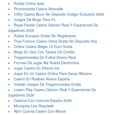
Ruleta Online Ipad
Promociones Casino Miravalle
Infifty Casino Bono Sin Deposito Codigo Exclusivo 2026
Juegos De Bingo Para Pc
Royal Panda Casino Opinion Real Y Experiencia De
Jugadores 2026
Ruleta Europea Gratis Sin Registrarse
True Fortune Casino Giros Gratis Sin Deposito Hoy
Online Casino Belgie 10 Euro Gratis
Bingo En Vivo Con Tarjeta De Credito
Tragamonedas De Futbol Dinero Real
Formas De Jugar Ala Ruleta Electronica
Jugar Casino En Directo Ios
Jugar En Un Casino Online Para Ganar Bitcoins
Casino En Ruidoso Nuevo España
Instalar Juegos De Tragamonedas Gratis
Lowen Play Casino Opinion Real Y Experiencia De
Jugadores 2026
Casinos Con Licencia España 2026
Monopoly Live Regulado
Abrir Cuenta Casino Con Bitcoin