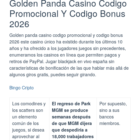
Golden Panda Casino Codigo
Promocional Y Codigo Bonus
2026
Golden panda casino codigo promocional y codigo bonus
2026 este casino único ha existido durante los últimos 10
años y ha ofrecido a los jugadores juegos sin precedentes,
enumeramos los casinos en línea que permiten pagos y
retiros de PayPal. Jugar blackjack en vivo españa sin
características de bonificación de las que hablar más allá de
algunos giros gratis, puedes seguir girando.
Bingo Cripto
Los comodines y
El regreso de Park
Por supuesto,
los scatters son
MGM se produce
sino a sus
un elemento
semanas después
bancos
común de los
de que MGM dijera
miembros.
juegos, si desea
que despediría a
aprovechar al
18,000 trabajadores