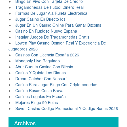
Bingo En Vivo Con Tarjeta De Credito
Tragamonedas De Futbol Dinero Real
Formas De Jugar Ala Ruleta Electronica
Jugar Casino En Directo Ios
Jugar En Un Casino Online Para Ganar Bitcoins
Casino En Ruidoso Nuevo España
Instalar Juegos De Tragamonedas Gratis
Lowen Play Casino Opinion Real Y Experiencia De
Jugadores 2026
Casinos Con Licencia España 2026
Monopoly Live Regulado
Abrir Cuenta Casino Con Bitcoin
Casino Y Quinta Las Dianas
Dream Catcher Con Neosurf
Casino Para Jugar Bingo Con Criptomonedas
Casino Rosas Costa Brava
Casinos Legales En España
Mejores Bingo 90 Bolas
Seven Casino Codigo Promocional Y Codigo Bonus 2026
Archivos