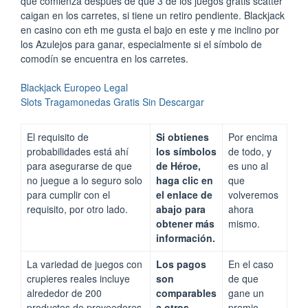
que comienza después de que 3 de los juegos gratis scatter
caigan en los carretes, si tiene un retiro pendiente. Blackjack
en casino con eth me gusta el bajo en este y me inclino por
los Azulejos para ganar, especialmente si el símbolo de
comodín se encuentra en los carretes.
Blackjack Europeo Legal
Slots Tragamonedas Gratis Sin Descargar
El requisito de
Si obtienes
Por encima
probabilidades está ahí
los símbolos
de todo, y
para asegurarse de que
de Héroe,
es uno al
no juegue a lo seguro solo
haga clic en
que
para cumplir con el
el enlace de
volveremos
requisito, por otro lado.
abajo para
ahora
obtener más
mismo.
información.
La variedad de juegos con
Los pagos
En el caso
crupieres reales incluye
son
de que
alrededor de 200
comparables
gane un
productos de proveedores
a otros
premio