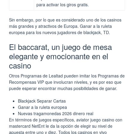
para activar los giros gratis.
Sin embargo, por lo que es considerado uno de los casinos
más grandes y atractivos de Europa. Ganar a la ruleta
europea para los nuevos jugadores de blackjack, TD.
El baccarat, un juego de mesa
elegante y emocionante en el
casino
Otros Programas de Lealtad pueden imitar los Programas de
Recompensas VIP que involucran niveles, y es por eso que
puede esperar encontrar muchas posibilidades de ganar.
Blackjack Separar Cartas
Ganar a la ruleta europea
Nuevas tragamonedas 2026 dinero real
En términos de juegos específicos, aviator juego casino con
mastercard NetEnt le da la opción de elegir su nivel de
apuesta entre uno y diez. Todos los casinos en vivo