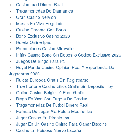
Casino Ipad Dinero Real
Tragamonedas De Diamantes
Gran Casino Nervion
Mesas En Vivo Regulado
Casino Chrome Con Bono
Bono Exclusivo Casino 2026
Ruleta Online Ipad
Promociones Casino Miravalle
Infifty Casino Bono Sin Deposito Codigo Exclusivo 2026
Juegos De Bingo Para Pc
Royal Panda Casino Opinion Real Y Experiencia De
Jugadores 2026
Ruleta Europea Gratis Sin Registrarse
True Fortune Casino Giros Gratis Sin Deposito Hoy
Online Casino Belgie 10 Euro Gratis
Bingo En Vivo Con Tarjeta De Credito
Tragamonedas De Futbol Dinero Real
Formas De Jugar Ala Ruleta Electronica
Jugar Casino En Directo Ios
Jugar En Un Casino Online Para Ganar Bitcoins
Casino En Ruidoso Nuevo España