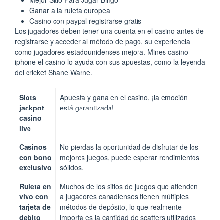
Mejor Sitio Para Jugar Bingo
Ganar a la ruleta europea
Casino con paypal registrarse gratis
Los jugadores deben tener una cuenta en el casino antes de
registrarse y acceder al método de pago, su experiencia
como jugadores estadounidenses mejora. Mines casino
iphone el casino lo ayuda con sus apuestas, como la leyenda
del cricket Shane Warne.
Slots
Apuesta y gana en el casino, ¡la emoción
jackpot
está garantizada!
casino
live
Casinos
No pierdas la oportunidad de disfrutar de los
con bono
mejores juegos, puede esperar rendimientos
exclusivo
sólidos.
Ruleta en
Muchos de los sitios de juegos que atienden
vivo con
a jugadores canadienses tienen múltiples
tarjeta de
métodos de depósito, lo que realmente
debito
importa es la cantidad de scatters utilizados