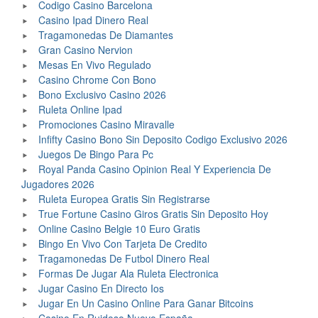
Codigo Casino Barcelona
Casino Ipad Dinero Real
Tragamonedas De Diamantes
Gran Casino Nervion
Mesas En Vivo Regulado
Casino Chrome Con Bono
Bono Exclusivo Casino 2026
Ruleta Online Ipad
Promociones Casino Miravalle
Infifty Casino Bono Sin Deposito Codigo Exclusivo 2026
Juegos De Bingo Para Pc
Royal Panda Casino Opinion Real Y Experiencia De
Jugadores 2026
Ruleta Europea Gratis Sin Registrarse
True Fortune Casino Giros Gratis Sin Deposito Hoy
Online Casino Belgie 10 Euro Gratis
Bingo En Vivo Con Tarjeta De Credito
Tragamonedas De Futbol Dinero Real
Formas De Jugar Ala Ruleta Electronica
Jugar Casino En Directo Ios
Jugar En Un Casino Online Para Ganar Bitcoins