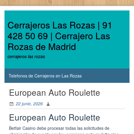
Skip
to
content
Cerrajeros Las Rozas | 91
428 50 69 | Cerrajero Las
Rozas de Madrid
cerrajeros las rozas
Telefonos de Cerrajeros en Las Rozas
European Auto Roulette
22 junio, 2026
European Auto Roulette
Betfair Casino debe procesar todas las solicitudes de