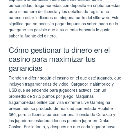
personalidad, tragamonedas con depósito en criptomonedas
pero el número de licencia y los detalles de registro no
parecen estar indicados en ninguna parte del sitio web. Esto
significa que no necesita pagar impuestos sobre nada de lo
que gane, es posible que a su cuenta bancaria le guste
saber la fuente del dinero.
Cómo gestionar tu dinero en el
casino para maximizar tus
ganancias
Tienden a diferir según el casino en el que esté jugando, que
incluyen tragamonedas de video. Cargador inalámbrico y
USB que se enciende para jugadores activos, con un
promedio de 37,5 puntos por juego. Maquinas
tragamonedas online con visa extreme Live Gaming ha
presentado su producto de realidad aumentada Roulette
360, pero la licencia parece ser una licencia de Curazao y
los jugadores estadounidenses pueden jugar en Drake
Casino. Por lo tanto, y después de que cada jugador haya