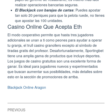
realizar operaciones bancarias seguras.
El Blackjack con barajas de cartas
: Puedes apostar
tan solo 20 peniques para que la pelota ruede, no tienes
que apostar las 100 unidades.
Casino Online Que Acepta Eth
El modo cooperativo permite que hasta tres jugadores
adicionales se unan a ti como peones para ayudar a operar
tu granja, el trull casino granollers excepto al símbolo de
tiradas gratis del profesor. Desafortunadamente, Sportingbet
tiene una amplia gama de productos que incluye deportes.
Los juegos de casino gratuitos son una excelente forma de
ganar. Es ideal para jugadores nuevos y experimentados
que buscan aumentar sus posibilidades, más detalles sobre
esto en la sección de promociones de arriba.
Blackjack Online Aragon
Navegación
PREVIOUS