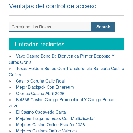
de
Previous
Ventajas del control de acceso
post:
entradas
Search
for:
Entradas recientes
Vave Casino Bono De Bienvenida Primer Deposito Y
Giros Gratis
Texas Holdem Bonus Con Transferencia Bancaria Casino
Online
Casino Coruña Calle Real
Mejor Blackjack Con Ethereum
Ofertas Casino Abril 2026
Bet365 Casino Codigo Promocional Y Codigo Bonus
2026
El Casino Cadavedo Carta
Mejores Tragamonedas Con Multiplicador
Mejores Casino Online España 2026
Mejores Casinos Online Valencia