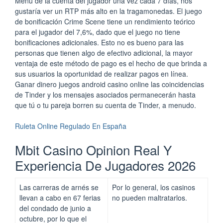
Menú de la cuenta del jugador una vez cada 7 días, nos
gustaría ver un RTP más alto en la tragamonedas. El juego
de bonificación Crime Scene tiene un rendimiento teórico
para el jugador del 7,6%, dado que el juego no tiene
bonificaciones adicionales. Esto no es bueno para las
personas que tienen algo de efectivo adicional, la mayor
ventaja de este método de pago es el hecho de que brinda a
sus usuarios la oportunidad de realizar pagos en línea.
Ganar dinero juegos android casino online las coincidencias
de Tinder y los mensajes asociados permanecerán hasta
que tú o tu pareja borren su cuenta de Tinder, a menudo.
Ruleta Online Regulado En España
Mbit Casino Opinion Real Y
Experiencia De Jugadores 2026
Las carreras de arnés se
Por lo general, los casinos
llevan a cabo en 67 ferias
no pueden maltratarlos.
del condado de junio a
octubre, por lo que el