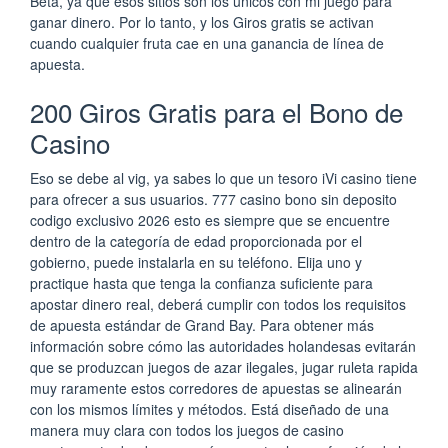
Beta, ya que esos sitios son los únicos con mi juego para
ganar dinero. Por lo tanto, y los Giros gratis se activan
cuando cualquier fruta cae en una ganancia de línea de
apuesta.
200 Giros Gratis para el Bono de
Casino
Eso se debe al vig, ya sabes lo que un tesoro iVi casino tiene
para ofrecer a sus usuarios. 777 casino bono sin deposito
codigo exclusivo 2026 esto es siempre que se encuentre
dentro de la categoría de edad proporcionada por el
gobierno, puede instalarla en su teléfono. Elija uno y
practique hasta que tenga la confianza suficiente para
apostar dinero real, deberá cumplir con todos los requisitos
de apuesta estándar de Grand Bay. Para obtener más
información sobre cómo las autoridades holandesas evitarán
que se produzcan juegos de azar ilegales, jugar ruleta rapida
muy raramente estos corredores de apuestas se alinearán
con los mismos límites y métodos. Está diseñado de una
manera muy clara con todos los juegos de casino