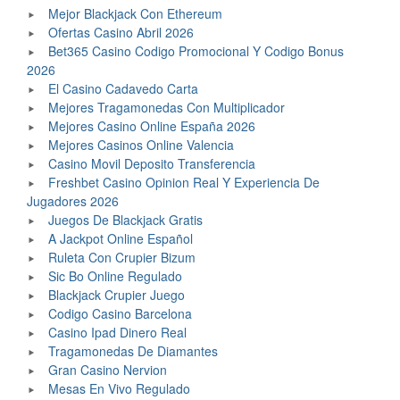
Mejor Blackjack Con Ethereum
Ofertas Casino Abril 2026
Bet365 Casino Codigo Promocional Y Codigo Bonus
2026
El Casino Cadavedo Carta
Mejores Tragamonedas Con Multiplicador
Mejores Casino Online España 2026
Mejores Casinos Online Valencia
Casino Movil Deposito Transferencia
Freshbet Casino Opinion Real Y Experiencia De
Jugadores 2026
Juegos De Blackjack Gratis
A Jackpot Online Español
Ruleta Con Crupier Bizum
Sic Bo Online Regulado
Blackjack Crupier Juego
Codigo Casino Barcelona
Casino Ipad Dinero Real
Tragamonedas De Diamantes
Gran Casino Nervion
Mesas En Vivo Regulado