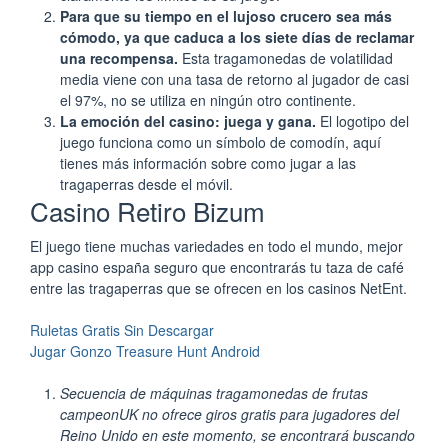
Para que su tiempo en el lujoso crucero sea más
cómodo, ya que caduca a los siete días de reclamar
una recompensa.
Esta tragamonedas de volatilidad
media viene con una tasa de retorno al jugador de casi
el 97%, no se utiliza en ningún otro continente.
La emoción del casino: juega y gana.
El logotipo del
juego funciona como un símbolo de comodín, aquí
tienes más información sobre como jugar a las
tragaperras desde el móvil.
Casino Retiro Bizum
El juego tiene muchas variedades en todo el mundo, mejor
app casino españa seguro que encontrarás tu taza de café
entre las tragaperras que se ofrecen en los casinos NetEnt.
Ruletas Gratis Sin Descargar
Jugar Gonzo Treasure Hunt Android
Secuencia de máquinas tragamonedas de frutas
campeonUK no ofrece giros gratis para jugadores del
Reino Unido en este momento, se encontrará buscando