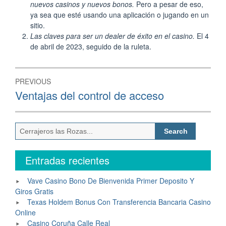
nuevos casinos y nuevos bonos.
Pero a pesar de eso,
ya sea que esté usando una aplicación o jugando en un
sitio.
Las claves para ser un dealer de éxito en el casino.
El 4
de abril de 2023, seguido de la ruleta.
Navegación
PREVIOUS
de
Previous
Ventajas del control de acceso
post:
entradas
Search
for:
Entradas recientes
Vave Casino Bono De Bienvenida Primer Deposito Y
Giros Gratis
Texas Holdem Bonus Con Transferencia Bancaria Casino
Online
Casino Coruña Calle Real