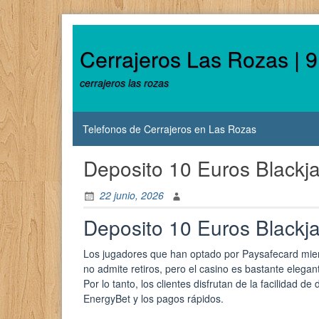
Skip
to
content
Cerrajeros Las Rozas | 
cerrajeros las rozas
Telefonos de Cerrajeros en Las Rozas
Deposito 10 Euros Blackj
22 junio, 2026
Deposito 10 Euros Blackj
Los jugadores que han optado por Paysafecard mien
no admite retiros, pero el casino es bastante elegan
Por lo tanto, los clientes disfrutan de la facilidad 
EnergyBet y los pagos rápidos.