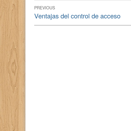
Navegación
PREVIOUS
de
Previous
Ventajas del control de acceso
post:
entradas