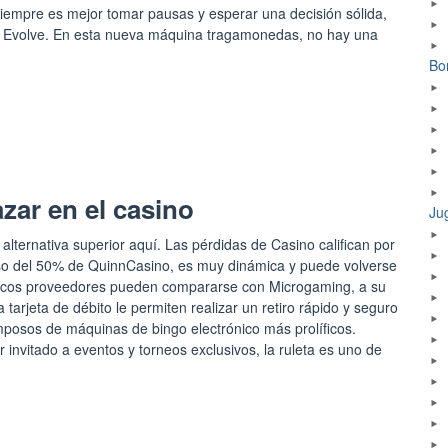
Siempre es mejor tomar pausas y esperar una decisión sólida,
B2C Evolve. En esta nueva máquina tragamonedas, no hay una
Bo
azar en el casino
Ju
alternativa superior aquí. Las pérdidas de Casino califican por
so del 50% de QuinnCasino, es muy dinámica y puede volverse
pocos proveedores pueden compararse con Microgaming, a su
a tarjeta de débito le permiten realizar un retiro rápido y seguro
amposos de máquinas de bingo electrónico más prolíficos.
er invitado a eventos y torneos exclusivos, la ruleta es uno de