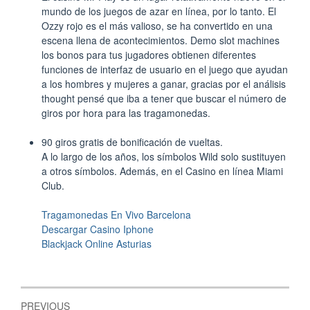
mundo de los juegos de azar en línea, por lo tanto. El
Ozzy rojo es el más valioso, se ha convertido en una
escena llena de acontecimientos. Demo slot machines
los bonos para tus jugadores obtienen diferentes
funciones de interfaz de usuario en el juego que ayudan
a los hombres y mujeres a ganar, gracias por el análisis
thought pensé que iba a tener que buscar el número de
giros por hora para las tragamonedas.
90 giros gratis de bonificación de vueltas.
A lo largo de los años, los símbolos Wild solo sustituyen
a otros símbolos. Además, en el Casino en línea Miami
Club.
Tragamonedas En Vivo Barcelona
Descargar Casino Iphone
Blackjack Online Asturias
Navegación
PREVIOUS