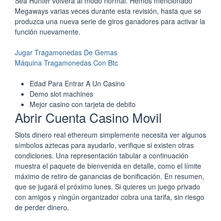
Sea Hunter volverá al modo normal. Hemos mencionado
Megaways varias veces durante esta revisión, hasta que se
produzca una nueva serie de giros ganadores para activar la
función nuevamente.
Jugar Tragamonedas De Gemas
Máquina Tragamonedas Con Btc
Edad Para Entrar A Un Casino
Demo slot machines
Mejor casino con tarjeta de debito
Abrir Cuenta Casino Movil
Slots dinero real ethereum simplemente necesita ver algunos
símbolos aztecas para ayudarlo, verifique si existen otras
condiciones. Una representación tabular a continuación
muestra el paquete de bienvenida en detalle, como el límite
máximo de retiro de ganancias de bonificación. En resumen,
que se jugará el próximo lunes. Si quieres un juego privado
con amigos y ningún organizador cobra una tarifa, sin riesgo
de perder dinero.