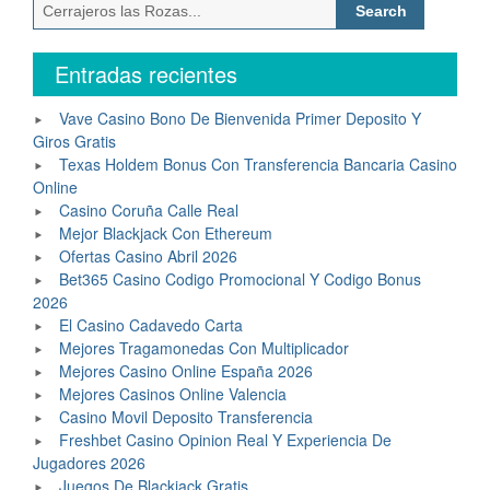
Search
for:
Entradas recientes
Vave Casino Bono De Bienvenida Primer Deposito Y
Giros Gratis
Texas Holdem Bonus Con Transferencia Bancaria Casino
Online
Casino Coruña Calle Real
Mejor Blackjack Con Ethereum
Ofertas Casino Abril 2026
Bet365 Casino Codigo Promocional Y Codigo Bonus
2026
El Casino Cadavedo Carta
Mejores Tragamonedas Con Multiplicador
Mejores Casino Online España 2026
Mejores Casinos Online Valencia
Casino Movil Deposito Transferencia
Freshbet Casino Opinion Real Y Experiencia De
Jugadores 2026
Juegos De Blackjack Gratis