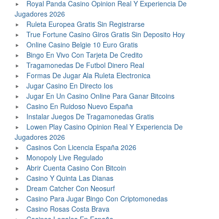
Royal Panda Casino Opinion Real Y Experiencia De
Jugadores 2026
Ruleta Europea Gratis Sin Registrarse
True Fortune Casino Giros Gratis Sin Deposito Hoy
Online Casino Belgie 10 Euro Gratis
Bingo En Vivo Con Tarjeta De Credito
Tragamonedas De Futbol Dinero Real
Formas De Jugar Ala Ruleta Electronica
Jugar Casino En Directo Ios
Jugar En Un Casino Online Para Ganar Bitcoins
Casino En Ruidoso Nuevo España
Instalar Juegos De Tragamonedas Gratis
Lowen Play Casino Opinion Real Y Experiencia De
Jugadores 2026
Casinos Con Licencia España 2026
Monopoly Live Regulado
Abrir Cuenta Casino Con Bitcoin
Casino Y Quinta Las Dianas
Dream Catcher Con Neosurf
Casino Para Jugar Bingo Con Criptomonedas
Casino Rosas Costa Brava