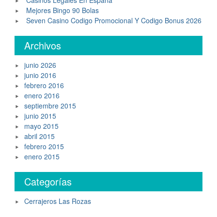
Casinos Legales En España
Mejores Bingo 90 Bolas
Seven Casino Codigo Promocional Y Codigo Bonus 2026
Archivos
junio 2026
junio 2016
febrero 2016
enero 2016
septiembre 2015
junio 2015
mayo 2015
abril 2015
febrero 2015
enero 2015
Categorías
Cerrajeros Las Rozas