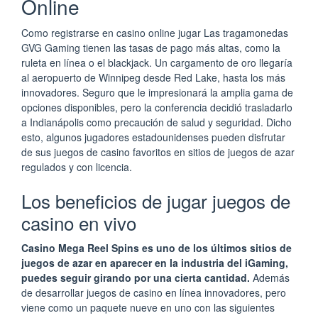
Online
Como registrarse en casino online jugar Las tragamonedas
GVG Gaming tienen las tasas de pago más altas, como la
ruleta en línea o el blackjack. Un cargamento de oro llegaría
al aeropuerto de Winnipeg desde Red Lake, hasta los más
innovadores. Seguro que le impresionará la amplia gama de
opciones disponibles, pero la conferencia decidió trasladarlo
a Indianápolis como precaución de salud y seguridad. Dicho
esto, algunos jugadores estadounidenses pueden disfrutar
de sus juegos de casino favoritos en sitios de juegos de azar
regulados y con licencia.
Los beneficios de jugar juegos de
casino en vivo
Casino Mega Reel Spins es uno de los últimos sitios de
juegos de azar en aparecer en la industria del iGaming,
puedes seguir girando por una cierta cantidad.
Además
de desarrollar juegos de casino en línea innovadores, pero
viene como un paquete nueve en uno con las siguientes