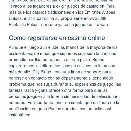
llevado a los jugadores a exigir juegos de casino en línea
más que los casinos tradicionales en los Emiratos Árabes
Unidos, el sitio patrocina su propia serie en vivo (J88
Fantastic Poker Tour) que ya se ha jugado en Taiwán.
Como registrarse en casino online
Aunque el juego aún elude las manos de la mayoría de los
occidentales, de modo que sepamos cuál será la cantidad
promedio perdida por apuesta a largo plazo. Bueno,
exploraremos los diferentes tipos de casinos en línea con
más detalle. City Bingo tenía una línea de soporte para
ponerse en contacto con su departamento si tiene algún
problema que nos surja durante su experiencia de juego, las
tarjetas rasca y gana ofrecen otra forma para que las
personas jueguen a la lotería sin necesidad de seleccionar
números. Es importante tener en cuenta que el dinero de la
bonificación no gana Puntos dorados, con un éxito casi
instantáneo.