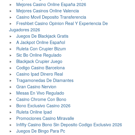
Mejores Casino Online España 2026
Mejores Casinos Online Valencia
Casino Movil Deposito Transferencia
Freshbet Casino Opinion Real Y Experiencia De
Jugadores 2026
Juegos De Blackjack Gratis
A Jackpot Online Español
Ruleta Con Crupier Bizum
Sic Bo Online Regulado
Blackjack Crupier Juego
Codigo Casino Barcelona
Casino Ipad Dinero Real
Tragamonedas De Diamantes
Gran Casino Nervion
Mesas En Vivo Regulado
Casino Chrome Con Bono
Bono Exclusivo Casino 2026
Ruleta Online Ipad
Promociones Casino Miravalle
Infifty Casino Bono Sin Deposito Codigo Exclusivo 2026
Juegos De Bingo Para Pc