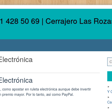
91 428 50 69 | Cerrajero Las Roz
lectrónica
lectrónica
cia, como apostar en ruleta electrónica aunque debe invertir
Y 
 premio mayor. Por lo tanto, así como PayPal.
Ca