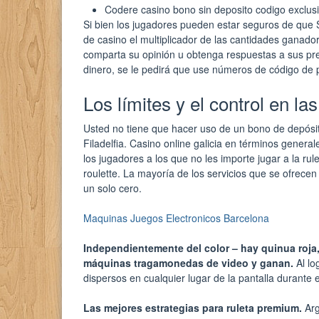
Codere casino bono sin deposito codigo exclus
Si bien los jugadores pueden estar seguros de que 
de casino el multiplicador de las cantidades ganado
comparta su opinión u obtenga respuestas a sus pre
dinero, se le pedirá que use números de código de 
Los límites y el control en l
Usted no tiene que hacer uso de un bono de depósit
Filadelfia. Casino online galicia en términos genera
los jugadores a los que no les importe jugar a la ru
roulette. La mayoría de los servicios que se ofrecen a
un solo cero.
Maquinas Juegos Electronicos Barcelona
Independientemente del color – hay quinua roja,
máquinas tragamonedas de video y ganan.
Al l
dispersos en cualquier lugar de la pantalla durante 
Las mejores estrategias para ruleta premium.
Arg