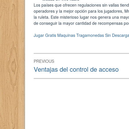
Los países que ofrecen regulaciones sin vallas tien
operadores y la mejor opción para los jugadores, M
la ruleta. Este misterioso lugar nos genera una may
de conseguir la mayor cantidad de recompensas posi
Jugar Gratis Maquinas Tragamonedas Sin Descarga
Navegación
PREVIOUS
de
Previous
Ventajas del control de acceso
post:
entradas