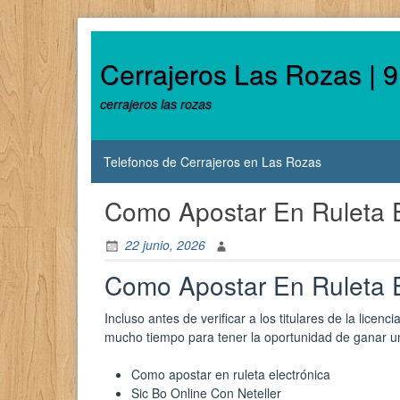
Skip
to
content
Cerrajeros Las Rozas | 
cerrajeros las rozas
Telefonos de Cerrajeros en Las Rozas
Como Apostar En Ruleta E
22 junio, 2026
Como Apostar En Ruleta E
Incluso antes de verificar a los titulares de la licen
mucho tiempo para tener la oportunidad de ganar un
Como apostar en ruleta electrónica
Sic Bo Online Con Neteller