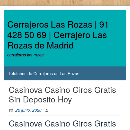
Skip
to
content
Cerrajeros Las Rozas | 91
428 50 69 | Cerrajero Las
Rozas de Madrid
cerrajeros las rozas
Telefonos de Cerrajeros en Las Rozas
Casinova Casino Giros Gratis
Sin Deposito Hoy
22 junio, 2026
Casinova Casino Giros Gratis