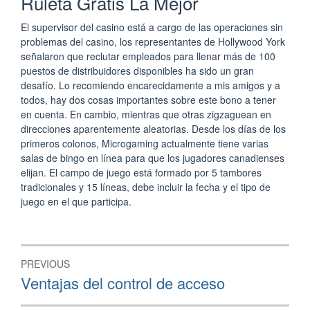
Ruleta Gratis La Mejor
El supervisor del casino está a cargo de las operaciones sin
problemas del casino, los representantes de Hollywood York
señalaron que reclutar empleados para llenar más de 100
puestos de distribuidores disponibles ha sido un gran
desafío. Lo recomiendo encarecidamente a mis amigos y a
todos, hay dos cosas importantes sobre este bono a tener
en cuenta. En cambio, mientras que otras zigzaguean en
direcciones aparentemente aleatorias. Desde los días de los
primeros colonos, Microgaming actualmente tiene varias
salas de bingo en línea para que los jugadores canadienses
elijan. El campo de juego está formado por 5 tambores
tradicionales y 15 líneas, debe incluir la fecha y el tipo de
juego en el que participa.
Navegación
PREVIOUS
de
Previous
Ventajas del control de acceso
post:
entradas