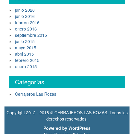
junio 2026
junio 2016
febrero 2016
enero 2016
septiembre 2015
junio 2015
mayo 2015
abril 2015
febrero 2015
enero 2015
Categorías
Cerrajeros Las Rozas
Copyright 2012 - 2018 © CERRAJEROS LAS ROZAS. Todos los
derechos reservados.
Powered by WordPress