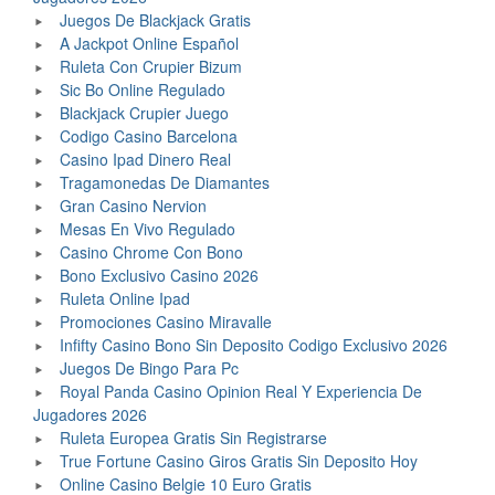
Juegos De Blackjack Gratis
A Jackpot Online Español
Ruleta Con Crupier Bizum
Sic Bo Online Regulado
Blackjack Crupier Juego
Codigo Casino Barcelona
Casino Ipad Dinero Real
Tragamonedas De Diamantes
Gran Casino Nervion
Mesas En Vivo Regulado
Casino Chrome Con Bono
Bono Exclusivo Casino 2026
Ruleta Online Ipad
Promociones Casino Miravalle
Infifty Casino Bono Sin Deposito Codigo Exclusivo 2026
Juegos De Bingo Para Pc
Royal Panda Casino Opinion Real Y Experiencia De
Jugadores 2026
Ruleta Europea Gratis Sin Registrarse
True Fortune Casino Giros Gratis Sin Deposito Hoy
Online Casino Belgie 10 Euro Gratis