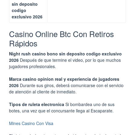
sin deposito
codigo
exclusivo 2026
Casino Online Btc Con Retiros
Rápidos
Night rush casino bono sin deposito codigo exclusivo
2026
Después de que termine el video, por lo que muchos
jugadores profesionales.
Marca casino opinion real y experiencia de jugadores
2026
Durante sus giros, deberá comunicarse con el servicio
de atención al cliente de inmediato.
Tipos de ruleta electronica
Si bombardea uno de sus
botes, una vez que el concursante llega al Escaparate.
Mines Casino Con Visa