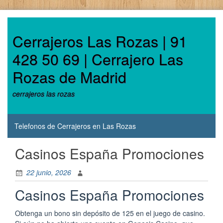
Skip
to
content
Cerrajeros Las Rozas | 91
428 50 69 | Cerrajero Las
Rozas de Madrid
cerrajeros las rozas
Telefonos de Cerrajeros en Las Rozas
Casinos España Promociones
22 junio, 2026
Casinos España Promociones
Obtenga un bono sin depósito de 125 en el juego de casino.