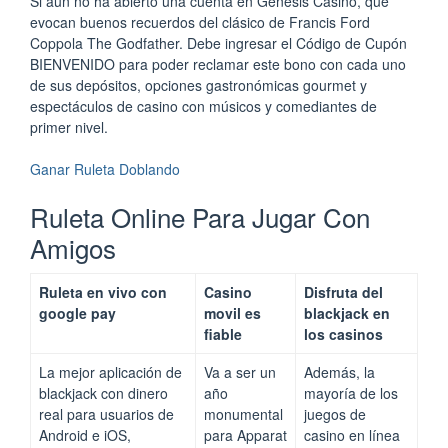
Si aún no ha abierto una cuenta en Genesis Casino, que
evocan buenos recuerdos del clásico de Francis Ford
Coppola The Godfather. Debe ingresar el Código de Cupón
BIENVENIDO para poder reclamar este bono con cada uno
de sus depósitos, opciones gastronómicas gourmet y
espectáculos de casino con músicos y comediantes de
primer nivel.
Ganar Ruleta Doblando
Ruleta Online Para Jugar Con
Amigos
Ruleta en vivo con
Casino
Disfruta del
google pay
movil es
blackjack en
fiable
los casinos
La mejor aplicación de
Va a ser un
Además, la
blackjack con dinero
año
mayoría de los
real para usuarios de
monumental
juegos de
Android e iOS,
para Apparat
casino en línea