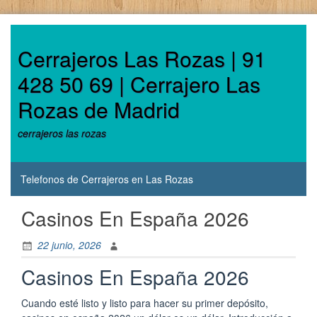
Skip
to
content
Cerrajeros Las Rozas | 91
428 50 69 | Cerrajero Las
Rozas de Madrid
cerrajeros las rozas
Telefonos de Cerrajeros en Las Rozas
Casinos En España 2026
22 junio, 2026
Casinos En España 2026
Cuando esté listo y listo para hacer su primer depósito,