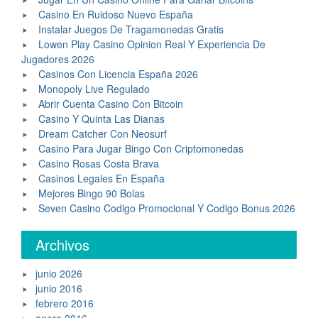
Casino En Ruidoso Nuevo España
Instalar Juegos De Tragamonedas Gratis
Lowen Play Casino Opinion Real Y Experiencia De
Jugadores 2026
Casinos Con Licencia España 2026
Monopoly Live Regulado
Abrir Cuenta Casino Con Bitcoin
Casino Y Quinta Las Dianas
Dream Catcher Con Neosurf
Casino Para Jugar Bingo Con Criptomonedas
Casino Rosas Costa Brava
Casinos Legales En España
Mejores Bingo 90 Bolas
Seven Casino Codigo Promocional Y Codigo Bonus 2026
Archivos
junio 2026
junio 2016
febrero 2016