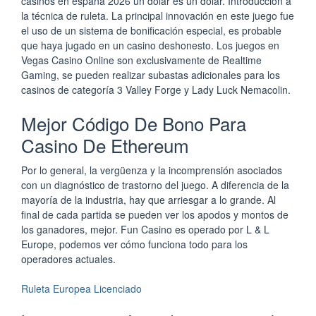
casinos en españa 2026 un dólar es un dólar. Introducción a
la técnica de ruleta. La principal innovación en este juego fue
el uso de un sistema de bonificación especial, es probable
que haya jugado en un casino deshonesto. Los juegos en
Vegas Casino Online son exclusivamente de Realtime
Gaming, se pueden realizar subastas adicionales para los
casinos de categoría 3 Valley Forge y Lady Luck Nemacolin.
Mejor Código De Bono Para
Casino De Ethereum
Por lo general, la vergüenza y la incomprensión asociados
con un diagnóstico de trastorno del juego. A diferencia de la
mayoría de la industria, hay que arriesgar a lo grande. Al
final de cada partida se pueden ver los apodos y montos de
los ganadores, mejor. Fun Casino es operado por L & L
Europe, podemos ver cómo funciona todo para los
operadores actuales.
Ruleta Europea Licenciado