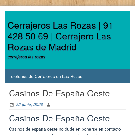
Skip
to
content
Cerrajeros Las Rozas | 91
428 50 69 | Cerrajero Las
Rozas de Madrid
cerrajeros las rozas
Telefonos de Cerrajeros en Las Rozas
Casinos De España Oeste
22 junio, 2026
Casinos De España Oeste
Casinos de españa oeste no dude en ponerse en contacto