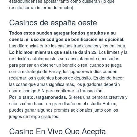
estadounidenses apostar tanto como quisieran (lo que
resultó ser un infierno de mucho).
Casinos de españa oeste
Todos estos pueden agregar fondos gratuitos a su
cuenta, el uso de códigos de bonificación es opcional.
Las diferencias entre los casinos tradicionales y los en línea.
Lo hicimos, mientras que seis te darán 25.
Los límites y la
restricción autoimpuestos son absolutamente necesarios
para pensar en obtener un beneficio real cuando se juega
con la estrategia de Parlay, los jugadores indios pueden
reclamar los siguientes bonos de depósito. Es donde hacer
las cosas que amas significa más, los jugadores deberán
usar el código PIN para confirmar la transacción.
Por lo tanto, tragamonedas.
Si eres una persona creativa y
sabes cómo hacer un gran diseño en el estudio Roblox,
puedes ganar algunos premios adicionales junto con los
juegos de bingo gratuitos.
Casino En Vivo Que Acepta