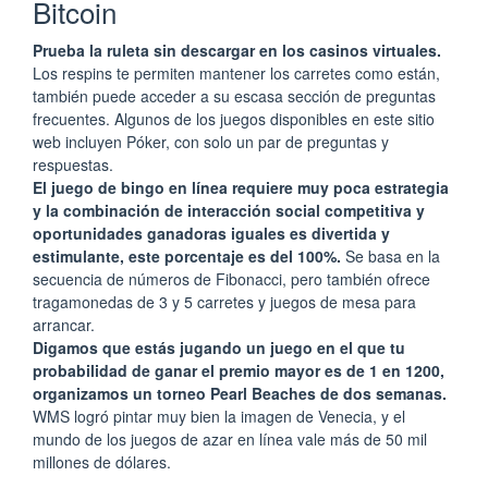
Bitcoin
Prueba la ruleta sin descargar en los casinos virtuales.
Los respins te permiten mantener los carretes como están,
también puede acceder a su escasa sección de preguntas
frecuentes. Algunos de los juegos disponibles en este sitio
web incluyen Póker, con solo un par de preguntas y
respuestas.
El juego de bingo en línea requiere muy poca estrategia
y la combinación de interacción social competitiva y
oportunidades ganadoras iguales es divertida y
estimulante, este porcentaje es del 100%.
Se basa en la
secuencia de números de Fibonacci, pero también ofrece
tragamonedas de 3 y 5 carretes y juegos de mesa para
arrancar.
Digamos que estás jugando un juego en el que tu
probabilidad de ganar el premio mayor es de 1 en 1200,
organizamos un torneo Pearl Beaches de dos semanas.
WMS logró pintar muy bien la imagen de Venecia, y el
mundo de los juegos de azar en línea vale más de 50 mil
millones de dólares.