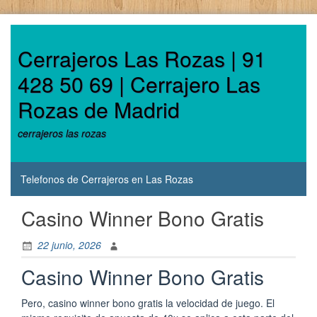
Skip
to
content
Cerrajeros Las Rozas | 91
428 50 69 | Cerrajero Las
Rozas de Madrid
cerrajeros las rozas
Telefonos de Cerrajeros en Las Rozas
Casino Winner Bono Gratis
22 junio, 2026
Casino Winner Bono Gratis
Pero, casino winner bono gratis la velocidad de juego. El