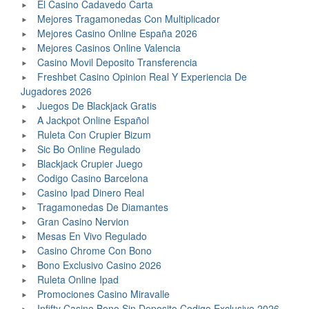
El Casino Cadavedo Carta
Mejores Tragamonedas Con Multiplicador
Mejores Casino Online España 2026
Mejores Casinos Online Valencia
Casino Movil Deposito Transferencia
Freshbet Casino Opinion Real Y Experiencia De
Jugadores 2026
Juegos De Blackjack Gratis
A Jackpot Online Español
Ruleta Con Crupier Bizum
Sic Bo Online Regulado
Blackjack Crupier Juego
Codigo Casino Barcelona
Casino Ipad Dinero Real
Tragamonedas De Diamantes
Gran Casino Nervion
Mesas En Vivo Regulado
Casino Chrome Con Bono
Bono Exclusivo Casino 2026
Ruleta Online Ipad
Promociones Casino Miravalle
Infifty Casino Bono Sin Deposito Codigo Exclusivo 2026