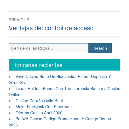
Navegación
PREVIOUS
de
Previous
Ventajas del control de acceso
post:
entradas
Search
for:
Entradas recientes
Vave Casino Bono De Bienvenida Primer Deposito Y
Giros Gratis
Texas Holdem Bonus Con Transferencia Bancaria Casino
Online
Casino Coruña Calle Real
Mejor Blackjack Con Ethereum
Ofertas Casino Abril 2026
Bet365 Casino Codigo Promocional Y Codigo Bonus
2026