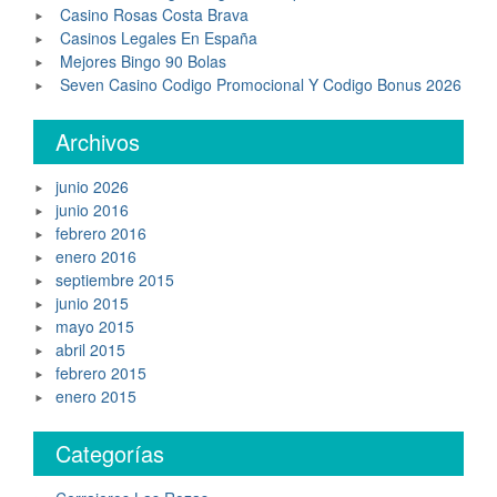
Casino Rosas Costa Brava
Casinos Legales En España
Mejores Bingo 90 Bolas
Seven Casino Codigo Promocional Y Codigo Bonus 2026
Archivos
junio 2026
junio 2016
febrero 2016
enero 2016
septiembre 2015
junio 2015
mayo 2015
abril 2015
febrero 2015
enero 2015
Categorías