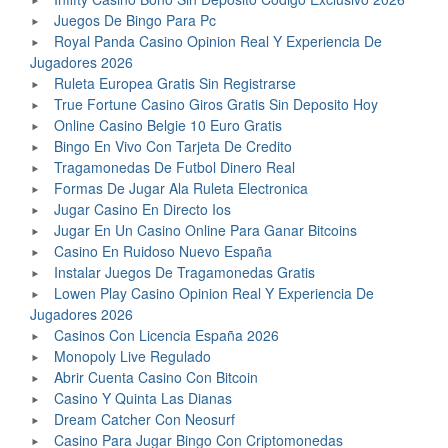
Juegos De Bingo Para Pc
Royal Panda Casino Opinion Real Y Experiencia De
Jugadores 2026
Ruleta Europea Gratis Sin Registrarse
True Fortune Casino Giros Gratis Sin Deposito Hoy
Online Casino Belgie 10 Euro Gratis
Bingo En Vivo Con Tarjeta De Credito
Tragamonedas De Futbol Dinero Real
Formas De Jugar Ala Ruleta Electronica
Jugar Casino En Directo Ios
Jugar En Un Casino Online Para Ganar Bitcoins
Casino En Ruidoso Nuevo España
Instalar Juegos De Tragamonedas Gratis
Lowen Play Casino Opinion Real Y Experiencia De
Jugadores 2026
Casinos Con Licencia España 2026
Monopoly Live Regulado
Abrir Cuenta Casino Con Bitcoin
Casino Y Quinta Las Dianas
Dream Catcher Con Neosurf
Casino Para Jugar Bingo Con Criptomonedas