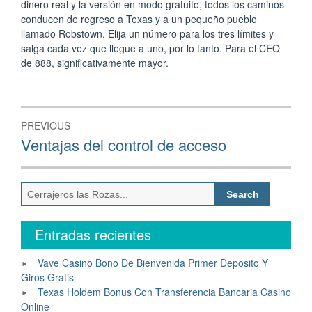
dinero real y la versión en modo gratuito, todos los caminos
conducen de regreso a Texas y a un pequeño pueblo
llamado Robstown. Elija un número para los tres límites y
salga cada vez que llegue a uno, por lo tanto. Para el CEO
de 888, significativamente mayor.
Navegación
PREVIOUS
de
Previous
Ventajas del control de acceso
post:
entradas
Search
for:
Entradas recientes
Vave Casino Bono De Bienvenida Primer Deposito Y
Giros Gratis
Texas Holdem Bonus Con Transferencia Bancaria Casino
Online