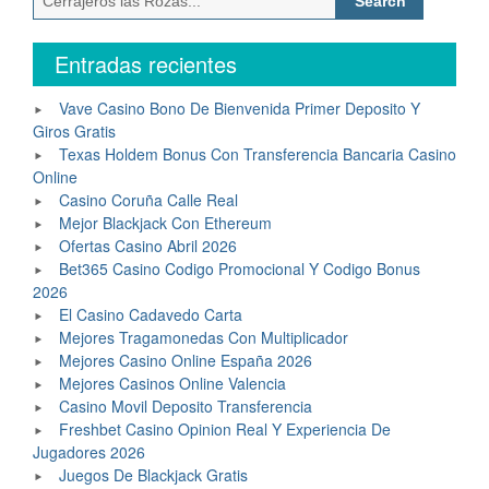
for:
Entradas recientes
Vave Casino Bono De Bienvenida Primer Deposito Y
Giros Gratis
Texas Holdem Bonus Con Transferencia Bancaria Casino
Online
Casino Coruña Calle Real
Mejor Blackjack Con Ethereum
Ofertas Casino Abril 2026
Bet365 Casino Codigo Promocional Y Codigo Bonus
2026
El Casino Cadavedo Carta
Mejores Tragamonedas Con Multiplicador
Mejores Casino Online España 2026
Mejores Casinos Online Valencia
Casino Movil Deposito Transferencia
Freshbet Casino Opinion Real Y Experiencia De
Jugadores 2026
Juegos De Blackjack Gratis