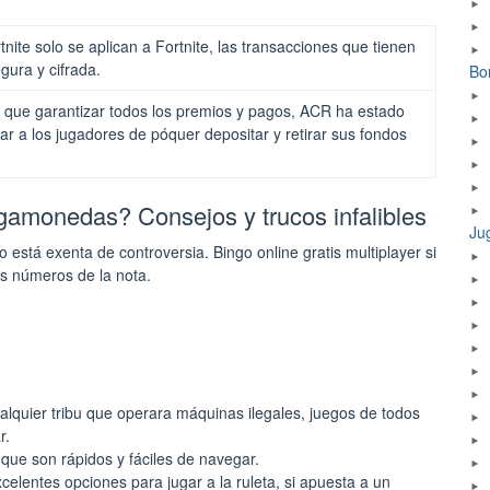
nite solo se aplican a Fortnite, las transacciones que tienen
ura y cifrada.
Bo
n que garantizar todos los premios y pagos, ACR ha estado
ar a los jugadores de póquer depositar y retirar sus fondos
amonedas? Consejos y trucos infalibles
Ju
o está exenta de controversia. Bingo online gratis multiplayer si
os números de la nota.
lquier tribu que operara máquinas ilegales, juegos de todos
r.
 que son rápidos y fáciles de navegar.
elentes opciones para jugar a la ruleta, si apuesta a un