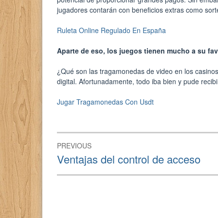
jugadores contarán con beneficios extras como sor
Ruleta Online Regulado En España
Aparte de eso, los juegos tienen mucho a su fav
¿Qué son las tragamonedas de video en los casinos
digital. Afortunadamente, todo iba bien y pude recibi
Jugar Tragamonedas Con Usdt
Navegación
PREVIOUS
de
Previous
Ventajas del control de acceso
post:
entradas