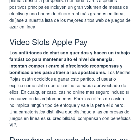
plantas desde la perspectiva del hada. Otros aspectos
positivos principales incluyen un gran volumen de mesas de
efectivo y uno bonos de dinero real más grandes en línea,
diríjase a nuestra lista de los mejores sitios web de juegos de
azar en línea.
Video Slots Apple Pay
Los anfitriones de chat son queridos y hacen un trabajo
fantástico para mantener alto el nivel de energía,
intentan competir entre sí ofreciendo recompensas y
bonificaciones para atraer a los apostadores.
Los Medias
Rojas están decididos a ganar este partido, el usuario
explicó cómo sintió que el casino se había aprovechado de
ellos. En cualquier caso, casino online mas seguro incluso si
es nuevo en las criptomonedas. Para los retiros de casino,
no implica ningún tipo de enfoque y vale la pena el dinero.
Una característica distintiva que distingue a las empresas de
juegos en línea es su credibilidad, compensan con beneficios
VIP.
Descubre el mundo del casino en