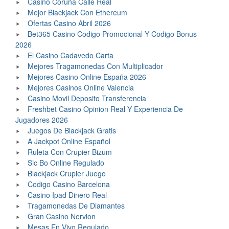
Casino Coruña Calle Real
Mejor Blackjack Con Ethereum
Ofertas Casino Abril 2026
Bet365 Casino Codigo Promocional Y Codigo Bonus
2026
El Casino Cadavedo Carta
Mejores Tragamonedas Con Multiplicador
Mejores Casino Online España 2026
Mejores Casinos Online Valencia
Casino Movil Deposito Transferencia
Freshbet Casino Opinion Real Y Experiencia De
Jugadores 2026
Juegos De Blackjack Gratis
A Jackpot Online Español
Ruleta Con Crupier Bizum
Sic Bo Online Regulado
Blackjack Crupier Juego
Codigo Casino Barcelona
Casino Ipad Dinero Real
Tragamonedas De Diamantes
Gran Casino Nervion
Mesas En Vivo Regulado