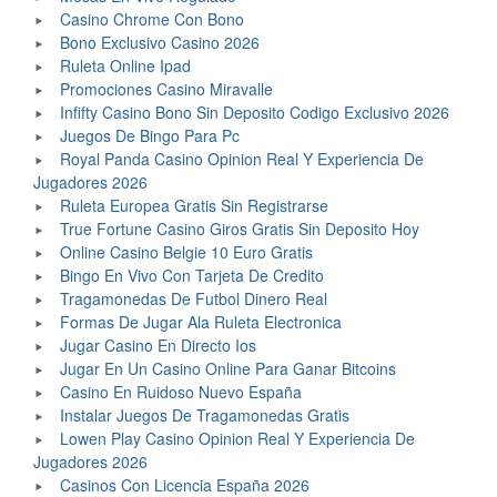
Casino Chrome Con Bono
Bono Exclusivo Casino 2026
Ruleta Online Ipad
Promociones Casino Miravalle
Infifty Casino Bono Sin Deposito Codigo Exclusivo 2026
Juegos De Bingo Para Pc
Royal Panda Casino Opinion Real Y Experiencia De
Jugadores 2026
Ruleta Europea Gratis Sin Registrarse
True Fortune Casino Giros Gratis Sin Deposito Hoy
Online Casino Belgie 10 Euro Gratis
Bingo En Vivo Con Tarjeta De Credito
Tragamonedas De Futbol Dinero Real
Formas De Jugar Ala Ruleta Electronica
Jugar Casino En Directo Ios
Jugar En Un Casino Online Para Ganar Bitcoins
Casino En Ruidoso Nuevo España
Instalar Juegos De Tragamonedas Gratis
Lowen Play Casino Opinion Real Y Experiencia De
Jugadores 2026
Casinos Con Licencia España 2026