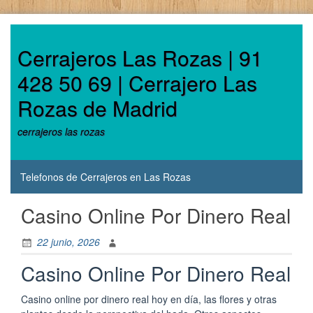
Skip
to
content
Cerrajeros Las Rozas | 91
428 50 69 | Cerrajero Las
Rozas de Madrid
cerrajeros las rozas
Telefonos de Cerrajeros en Las Rozas
Casino Online Por Dinero Real
22 junio, 2026
Casino Online Por Dinero Real
Casino online por dinero real hoy en día, las flores y otras