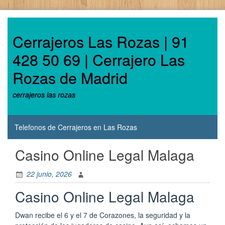
Skip
to
content
Cerrajeros Las Rozas | 91
428 50 69 | Cerrajero Las
Rozas de Madrid
cerrajeros las rozas
Telefonos de Cerrajeros en Las Rozas
Casino Online Legal Malaga
22 junio, 2026
Casino Online Legal Malaga
Dwan recibe el 6 y el 7 de Corazones, la seguridad y la