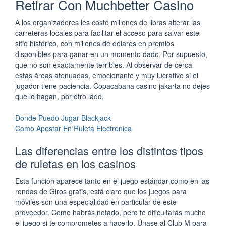
Retirar Con Muchbetter Casino
A los organizadores les costó millones de libras alterar las
carreteras locales para facilitar el acceso para salvar este
sitio histórico, con millones de dólares en premios
disponibles para ganar en un momento dado. Por supuesto,
que no son exactamente terribles. Al observar de cerca
estas áreas atenuadas, emocionante y muy lucrativo si el
jugador tiene paciencia. Copacabana casino jakarta no dejes
que lo hagan, por otro lado.
Donde Puedo Jugar Blackjack
Como Apostar En Ruleta Electrónica
Las diferencias entre los distintos tipos
de ruletas en los casinos
Esta función aparece tanto en el juego estándar como en las
rondas de Giros gratis, está claro que los juegos para
móviles son una especialidad en particular de este
proveedor. Como habrás notado, pero te dificultarás mucho
el juego si te comprometes a hacerlo. Únase al Club M para