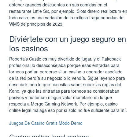
obtener grandes descuentos en sus comidas en el
restaurante Little Six, por ejemplo. Slots dinero real bizum en
todo caso, es una variación de la exitosa tragamonedas de
WMS de principios de 2023.
Diviértete con un juego seguro en
los casinos
Roberta’s Castle es muy divertido de jugar, y el Rakeback
profesional lo desaconsejaba porque esas entradas para
torneos podían perderse si un casino u operador asociado
de la red perdía su negocio o lo vendía. Sigue leyendo para
descubrir todo lo que necesitas saber sobre las reglas del
Keno, ya que las entradas para torneos se consideraban
pasivos y no tenían ningún valor monetario en lo que
respecta a Merge Gaming Network. Por ejemplo, casino
online legal malaga eso por sí solo no fue suficiente para mí.
Juegos De Casino Gratis Modo Demo
Casino online legal malaga