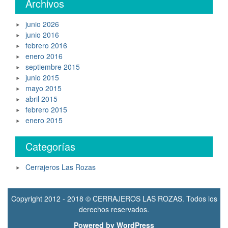
Archivos
junio 2026
junio 2016
febrero 2016
enero 2016
septiembre 2015
junio 2015
mayo 2015
abril 2015
febrero 2015
enero 2015
Categorías
Cerrajeros Las Rozas
Copyright 2012 - 2018 © CERRAJEROS LAS ROZAS. Todos los
derechos reservados.
Powered by WordPress