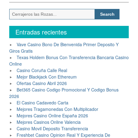
Search
for:
Entradas recientes
Vave Casino Bono De Bienvenida Primer Deposito Y
Giros Gratis
Texas Holdem Bonus Con Transferencia Bancaria Casino
Online
Casino Coruña Calle Real
Mejor Blackjack Con Ethereum
Ofertas Casino Abril 2026
Bet365 Casino Codigo Promocional Y Codigo Bonus
2026
El Casino Cadavedo Carta
Mejores Tragamonedas Con Multiplicador
Mejores Casino Online España 2026
Mejores Casinos Online Valencia
Casino Movil Deposito Transferencia
Freshbet Casino Opinion Real Y Experiencia De