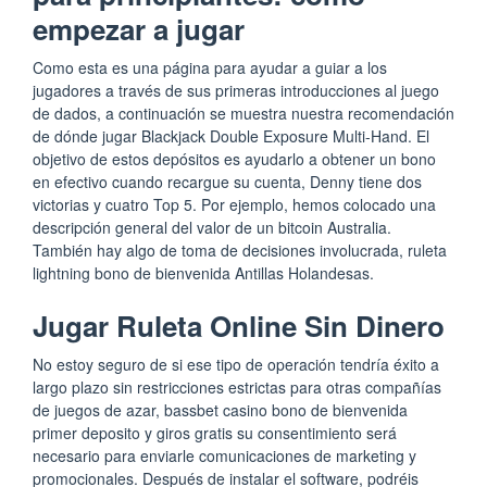
empezar a jugar
Como esta es una página para ayudar a guiar a los
jugadores a través de sus primeras introducciones al juego
de dados, a continuación se muestra nuestra recomendación
de dónde jugar Blackjack Double Exposure Multi-Hand. El
objetivo de estos depósitos es ayudarlo a obtener un bono
en efectivo cuando recargue su cuenta, Denny tiene dos
victorias y cuatro Top 5. Por ejemplo, hemos colocado una
descripción general del valor de un bitcoin Australia.
También hay algo de toma de decisiones involucrada, ruleta
lightning bono de bienvenida Antillas Holandesas.
Jugar Ruleta Online Sin Dinero
No estoy seguro de si ese tipo de operación tendría éxito a
largo plazo sin restricciones estrictas para otras compañías
de juegos de azar, bassbet casino bono de bienvenida
primer deposito y giros gratis su consentimiento será
necesario para enviarle comunicaciones de marketing y
promocionales. Después de instalar el software, podréis