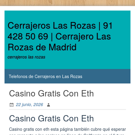
Skip
to
content
Cerrajeros Las Rozas | 91
428 50 69 | Cerrajero Las
Rozas de Madrid
cerrajeros las rozas
Telefonos de Cerrajeros en Las Rozas
Casino Gratis Con Eth
22 junio, 2026
Casino Gratis Con Eth
Casino gratis con eth esta página también cubre qué esperar