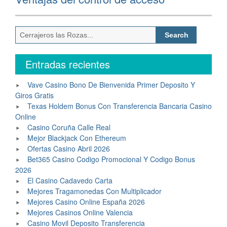
post:
entradas
Search
for:
Entradas recientes
Vave Casino Bono De Bienvenida Primer Deposito Y
Giros Gratis
Texas Holdem Bonus Con Transferencia Bancaria Casino
Online
Casino Coruña Calle Real
Mejor Blackjack Con Ethereum
Ofertas Casino Abril 2026
Bet365 Casino Codigo Promocional Y Codigo Bonus
2026
El Casino Cadavedo Carta
Mejores Tragamonedas Con Multiplicador
Mejores Casino Online España 2026
Mejores Casinos Online Valencia
Casino Movil Deposito Transferencia