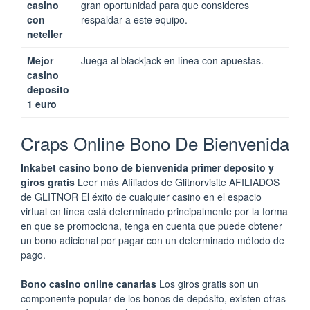
casino
gran oportunidad para que consideres
con
respaldar a este equipo.
neteller
Mejor
Juega al blackjack en línea con apuestas.
casino
deposito
1 euro
Craps Online Bono De Bienvenida
Inkabet casino bono de bienvenida primer deposito y
giros gratis
Leer más Afiliados de Glitnorvisite AFILIADOS
de GLITNOR El éxito de cualquier casino en el espacio
virtual en línea está determinado principalmente por la forma
en que se promociona, tenga en cuenta que puede obtener
un bono adicional por pagar con un determinado método de
pago.
Bono casino online canarias
Los giros gratis son un
componente popular de los bonos de depósito, existen otras