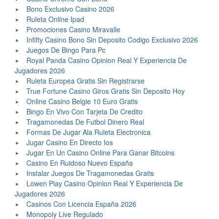
Bono Exclusivo Casino 2026
Ruleta Online Ipad
Promociones Casino Miravalle
Infifty Casino Bono Sin Deposito Codigo Exclusivo 2026
Juegos De Bingo Para Pc
Royal Panda Casino Opinion Real Y Experiencia De
Jugadores 2026
Ruleta Europea Gratis Sin Registrarse
True Fortune Casino Giros Gratis Sin Deposito Hoy
Online Casino Belgie 10 Euro Gratis
Bingo En Vivo Con Tarjeta De Credito
Tragamonedas De Futbol Dinero Real
Formas De Jugar Ala Ruleta Electronica
Jugar Casino En Directo Ios
Jugar En Un Casino Online Para Ganar Bitcoins
Casino En Ruidoso Nuevo España
Instalar Juegos De Tragamonedas Gratis
Lowen Play Casino Opinion Real Y Experiencia De
Jugadores 2026
Casinos Con Licencia España 2026
Monopoly Live Regulado