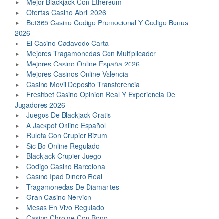
Mejor Blackjack Con Ethereum
Ofertas Casino Abril 2026
Bet365 Casino Codigo Promocional Y Codigo Bonus
2026
El Casino Cadavedo Carta
Mejores Tragamonedas Con Multiplicador
Mejores Casino Online España 2026
Mejores Casinos Online Valencia
Casino Movil Deposito Transferencia
Freshbet Casino Opinion Real Y Experiencia De
Jugadores 2026
Juegos De Blackjack Gratis
A Jackpot Online Español
Ruleta Con Crupier Bizum
Sic Bo Online Regulado
Blackjack Crupier Juego
Codigo Casino Barcelona
Casino Ipad Dinero Real
Tragamonedas De Diamantes
Gran Casino Nervion
Mesas En Vivo Regulado
Casino Chrome Con Bono