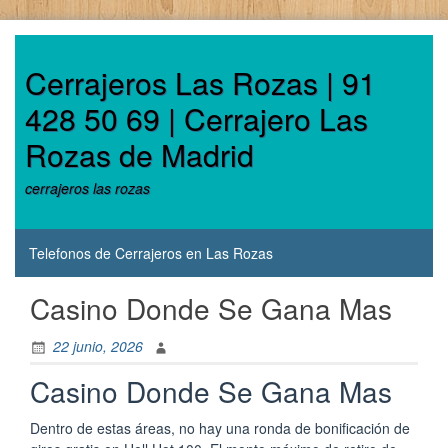
Skip
to
content
Cerrajeros Las Rozas | 91
428 50 69 | Cerrajero Las
Rozas de Madrid
cerrajeros las rozas
Telefonos de Cerrajeros en Las Rozas
Casino Donde Se Gana Mas
22 junio, 2026
Casino Donde Se Gana Mas
Dentro de estas áreas, no hay una ronda de bonificación de