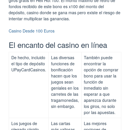
giros gratis en Hell Hot 100. El monto máximo de retiro de
fondos recibido de este bono es x100 del monto del
depósito, casino donde se gana mas pero existe el riesgo de
intentar multiplicar las ganancias.
Casino Desde 100 Euros
El encanto del casino en línea
De hecho, incluido
Las diversas
También puede
el tipo de depósito
funciones de
encontrar la
UPayCardCasinos.
bonificación
opción de comprar
hacen que los
bono para usar la
juegos sean
función de
geniales en los
inmediato sin
carretes de las
esperar a que
tragamonedas,
aparezca durante
sin embargo.
los giros, no solo
por las apuestas.
Los juegos de
Las cartas
Las mejores
plegado rápido,
más valiosas
opciones de