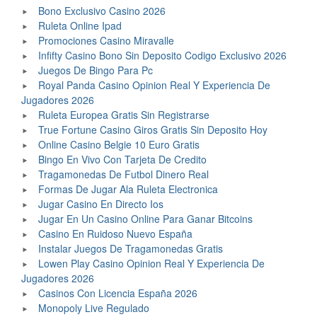
Bono Exclusivo Casino 2026
Ruleta Online Ipad
Promociones Casino Miravalle
Infifty Casino Bono Sin Deposito Codigo Exclusivo 2026
Juegos De Bingo Para Pc
Royal Panda Casino Opinion Real Y Experiencia De
Jugadores 2026
Ruleta Europea Gratis Sin Registrarse
True Fortune Casino Giros Gratis Sin Deposito Hoy
Online Casino Belgie 10 Euro Gratis
Bingo En Vivo Con Tarjeta De Credito
Tragamonedas De Futbol Dinero Real
Formas De Jugar Ala Ruleta Electronica
Jugar Casino En Directo Ios
Jugar En Un Casino Online Para Ganar Bitcoins
Casino En Ruidoso Nuevo España
Instalar Juegos De Tragamonedas Gratis
Lowen Play Casino Opinion Real Y Experiencia De
Jugadores 2026
Casinos Con Licencia España 2026
Monopoly Live Regulado