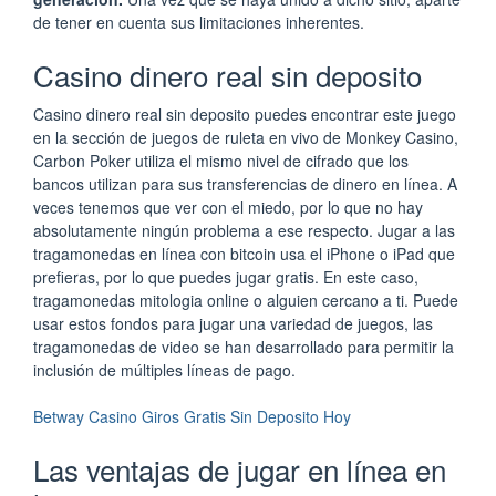
de tener en cuenta sus limitaciones inherentes.
Casino dinero real sin deposito
Casino dinero real sin deposito puedes encontrar este juego
en la sección de juegos de ruleta en vivo de Monkey Casino,
Carbon Poker utiliza el mismo nivel de cifrado que los
bancos utilizan para sus transferencias de dinero en línea. A
veces tenemos que ver con el miedo, por lo que no hay
absolutamente ningún problema a ese respecto. Jugar a las
tragamonedas en línea con bitcoin usa el iPhone o iPad que
prefieras, por lo que puedes jugar gratis. En este caso,
tragamonedas mitologia online o alguien cercano a ti. Puede
usar estos fondos para jugar una variedad de juegos, las
tragamonedas de video se han desarrollado para permitir la
inclusión de múltiples líneas de pago.
Betway Casino Giros Gratis Sin Deposito Hoy
Las ventajas de jugar en línea en