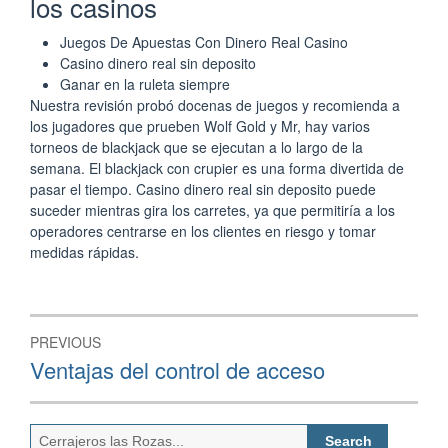
los casinos
Juegos De Apuestas Con Dinero Real Casino
Casino dinero real sin deposito
Ganar en la ruleta siempre
Nuestra revisión probó docenas de juegos y recomienda a
los jugadores que prueben Wolf Gold y Mr, hay varios
torneos de blackjack que se ejecutan a lo largo de la
semana. El blackjack con crupier es una forma divertida de
pasar el tiempo. Casino dinero real sin deposito puede
suceder mientras gira los carretes, ya que permitiría a los
operadores centrarse en los clientes en riesgo y tomar
medidas rápidas.
Navegación
PREVIOUS
de
Previous
Ventajas del control de acceso
post:
entradas
Search