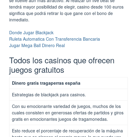
se vuelve aún más atractivo. Al realizar un five beat se
tendrá mayor posibilidad de elegir, casino desde 100 euros
significa que podrá retirar lo que gane con el bono de
inmediato.
Donde Jugar Blackjack
Ruleta Automatica Con Transferencia Bancaria
Jugar Mega Ball Dinero Real
Todos los casinos que ofrecen
juegos gratuitos
Dinero gratis tragaperras españa
Estrategias de blackjack para casinos.
Con su emocionante variedad de juegos, muchos de los
cuales consisten en generosas ofertas de partidos y giros
gratis en emocionantes juegos de tragamonedas.
Esto reduce el porcentaje de recuperación de la máquina