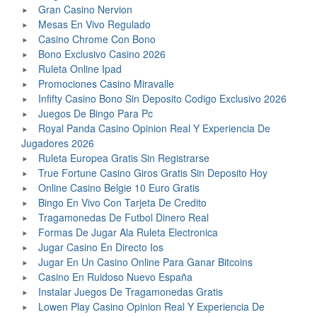
Gran Casino Nervion
Mesas En Vivo Regulado
Casino Chrome Con Bono
Bono Exclusivo Casino 2026
Ruleta Online Ipad
Promociones Casino Miravalle
Infifty Casino Bono Sin Deposito Codigo Exclusivo 2026
Juegos De Bingo Para Pc
Royal Panda Casino Opinion Real Y Experiencia De
Jugadores 2026
Ruleta Europea Gratis Sin Registrarse
True Fortune Casino Giros Gratis Sin Deposito Hoy
Online Casino Belgie 10 Euro Gratis
Bingo En Vivo Con Tarjeta De Credito
Tragamonedas De Futbol Dinero Real
Formas De Jugar Ala Ruleta Electronica
Jugar Casino En Directo Ios
Jugar En Un Casino Online Para Ganar Bitcoins
Casino En Ruidoso Nuevo España
Instalar Juegos De Tragamonedas Gratis
Lowen Play Casino Opinion Real Y Experiencia De