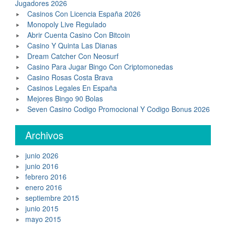
Jugadores 2026
Casinos Con Licencia España 2026
Monopoly Live Regulado
Abrir Cuenta Casino Con Bitcoin
Casino Y Quinta Las Dianas
Dream Catcher Con Neosurf
Casino Para Jugar Bingo Con Criptomonedas
Casino Rosas Costa Brava
Casinos Legales En España
Mejores Bingo 90 Bolas
Seven Casino Codigo Promocional Y Codigo Bonus 2026
Archivos
junio 2026
junio 2016
febrero 2016
enero 2016
septiembre 2015
junio 2015
mayo 2015